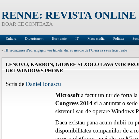
RENNE: REVISTA ONLINE
DOAR CE CONTEAZA
Cultura
Divertisment
Economie
IT
Mass-media
Politica
Soci
«
HP ironizeaza iPad: angajatii vor tablete, dar au nevoie de PC-uri ca sa-si faca treaba
LENOVO, KARBON, GIONEE SI XOLO LAVA VOR PR
URI WINDOWS PHONE
Scris de
Daniel Ionascu
Microsoft
a facut un tur de forta la
Congress 2014
si a anuntat o serie
sistemul sau de operare Windows 
Daca existau pana acum dubii cu pri
disponibilitatea companiilor de a re
aceasta platforma, mai ales ca Mic