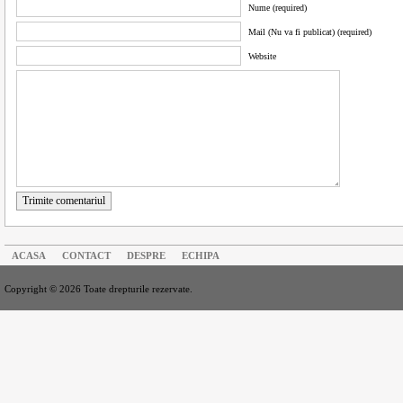
Nume (required)
Mail (Nu va fi publicat) (required)
Website
Trimite comentariul
ACASA
CONTACT
DESPRE
ECHIPA
Copyright © 2026 Toate drepturile rezervate.