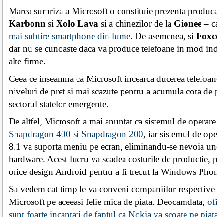
Marea surpriza a Microsoft o constituie prezenta produca
Karbonn
si
Xolo Lava
si a chinezilor de la
Gionee
– c
mai subtire smartphone din lume
. De asemenea, si
Foxc
dar nu se cunoaste daca va produce telefoane in mod in
alte firme.
Ceea ce inseamna ca Microsoft incearca ducerea telefoa
niveluri de pret si mai scazute pentru a acumula cota de p
sectorul statelor emergente.
De altfel, Microsoft a mai anuntat ca sistemul de operar
Snapdragon 400 si Snapdragon 200
, iar sistemul de o
8.1 va suporta meniu pe ecran, eliminandu-se nevoia un
hardware. Acest lucru va scadea costurile de productie, p
orice design Android pentru a fi trecut la Windows Pho
Sa vedem cat timp le va conveni companiilor respective
Microsoft pe aceeasi felie mica de piata. Deocamdata,
of
sunt foarte incantati de faptul ca Nokia va scoate pe piat