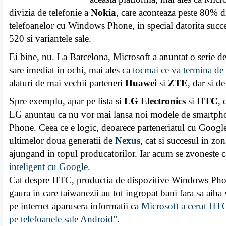
divizia de telefonie a
Nokia
, care aconteaza peste 80% di
telefoanelor cu Windows Phone, in special datorita succ
520 si variantele sale.
Ei bine, nu. La Barcelona, Microsoft a anuntat o serie de
sare imediat in ochi, mai ales ca
tocmai ce va termina de 
alaturi de mai vechii parteneri
Huawei
si
ZTE
, dar si de
Spre exemplu, apar pe lista si
LG Electronics
si
HTC
, 
LG anuntau ca nu vor mai lansa noi modele de smartp
Phone. Ceea ce e logic, deoarece parteneriatul cu Google
ultimelor doua generatii de
Nexus
, cat si succesul in z
ajungand in topul producatorilor. Iar acum se zvoneste ca
inteligent cu Google
.
Cat despre HTC, productia de dispozitive Windows Phon
gaura in care taiwanezii au tot ingropat bani fara sa aiba
pe internet aparusera informatii ca
Microsoft a cerut H
pe telefoanele sale Android”
.