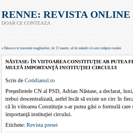
RENNE: REVISTA ONLINE
DOAR CE CONTEAZA
Cultura
Divertisment
Economie
IT
Mass-media
Politica
Soci
«
Băsescu le transmite maghiarilor, de 15 martie, să fie mândri că sunt cetăţeni români
NĂSTASE: ÎN VIITOAREA CONSTITUŢIE AR PUTEA 
MULTĂ IMPORTANŢĂ INSTITUŢIEI CIRCULUI
Scris de
Cotidianul.ro
Preşedintele CN al PSD, Adrian Năstase, a declarat, luni, c
trebui descentralizată, astfel încât să existe un circ în fiec
că în viitoarea Constituţie s-ar putea găsi o formulă care
importanţă instituţiei circului.
Etichete:
Revista presei