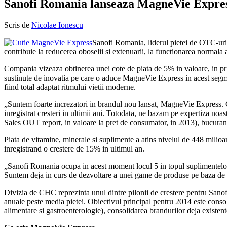
Sanofi Romania lanseaza MagneVie Expre
Scris de
Nicolae Ionescu
Sanofi Romania, liderul pietei de OTC-u
contribuie la reducerea oboselii si extenuarii, la functionarea normala a
Compania vizeaza obtinerea unei cote de piata de 5% in valoare, in prim
sustinute de inovatia pe care o aduce MagneVie Express in acest segmen
fiind total adaptat ritmului vietii moderne.
„Suntem foarte increzatori in brandul nou lansat, MagneVie Express. Con
inregistrat cresteri in ultimii ani. Totodata, ne bazam pe expertiza n
Sales OUT report, in valoare la pret de consumator, in 2013), bucur
Piata de vitamine, minerale si suplimente a atins nivelul de 448 milioa
inregistrand o crestere de 15% in ultimul an.
„Sanofi Romania ocupa in acest moment locul 5 in topul suplimentelor 
Suntem deja in curs de dezvoltare a unei game de produse pe baza de 
Divizia de CHC reprezinta unul dintre pilonii de crestere pentru Sa
anuale peste media pietei. Obiectivul principal pentru 2014 este consolid
alimentare si gastroenterologie), consolidarea brandurilor deja existen