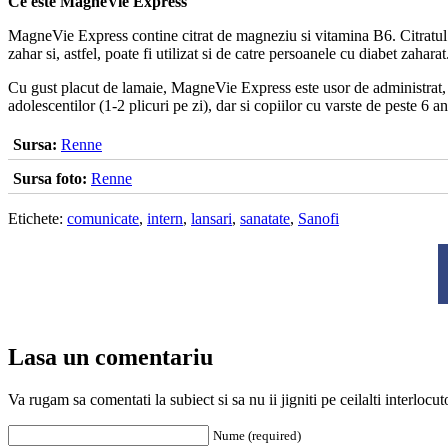
Ce este MagneVie Express
MagneVie Express contine citrat de magneziu si vitamina B6. Citratul 
zahar si, astfel, poate fi utilizat si de catre persoanele cu diabet zahar
Cu gust placut de lamaie, MagneVie Express este usor de administrat, f
adolescentilor (1-2 plicuri pe zi), dar si copiilor cu varste de peste 6 an
Sursa:
Renne
Sursa foto:
Renne
Etichete:
comunicate
,
intern
,
lansari
,
sanatate
,
Sanofi
Lasa un comentariu
Va rugam sa comentati la subiect si sa nu ii jigniti pe ceilalti interloc
Nume (required)