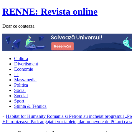
RENNE: Revista online
Doar ce conteaza
Cultura
Divertisment
Economie
IT
Mass-media
Politica
Social
Special
Sport
Stiinta & Tehnica
«
Habitat for Humanity Romania si Petrom au incheiat programul „Prot
HP ironizeaza iPad: angajatii vor tablete, dar au nevoie de PC-uri ca sa