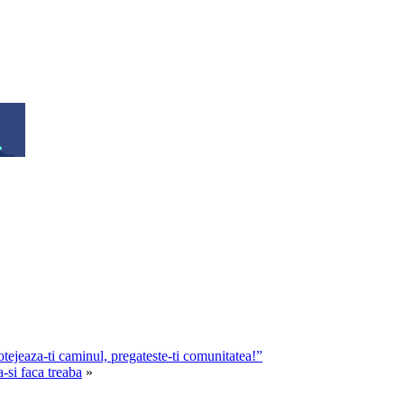
ejeaza-ti caminul, pregateste-ti comunitatea!”
-si faca treaba
»