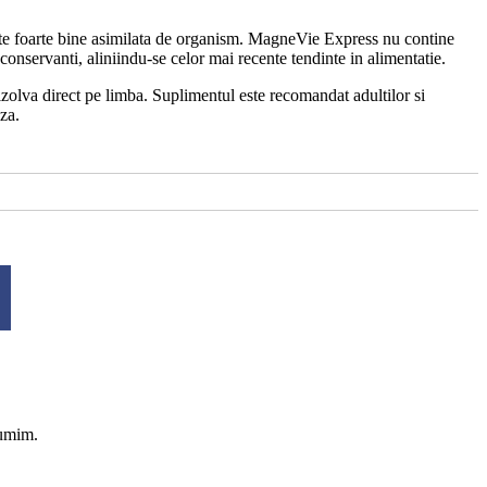
este foarte bine asimilata de organism. MagneVie Express nu contine
u conservanti, aliniindu-se celor mai recente tendinte in alimentatie.
zolva direct pe limba. Suplimentul este recomandat adultilor si
oza.
tumim.