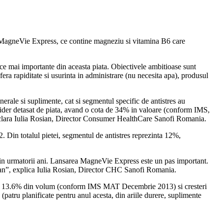
MagneVie Express, ce contine magneziu si vitamina B6 care
n ce mai importante din aceasta piata. Obiectivele ambitioase sunt
a rapiditate si usurinta in administrare (nu necesita apa), produsul
erale si suplimente, cat si segmentul specific de antistres au
 lider detasat de piata, avand o cota de 34% in valoare (conform IMS,
eclara Iulia Rosian, Director Consumer HealthCare Sanofi Romania.
. Din totalul pietei, segmentul de antistres reprezinta 12%,
 in urmatorii ani. Lansarea MagneVie Express este un pas important.
 an”, explica Iulia Rosian, Director CHC Sanofi Romania.
e si 13.6% din volum (conform IMS MAT Decembrie 2013) si cresteri
 (patru planificate pentru anul acesta, din ariile durere, suplimente