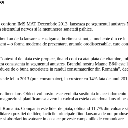
ss
ri conform IMS MAT Decembrie 2013, lanseaza pe segmentul antistres 
 sistemului nervos si la mentinerea sanatatii psihice.
ul an de la lansare si castigarea, in ritm sustinut, a unei cote din ce i
t – o forma moderna de prezentare, granule orodispersabile, care confer
textul de piata este propice, tinand cont ca atat piata de vitamine, min
oastra consistenta in segmentul antistres. Brandul nostru Magne B6® este
andu-se de o buna notorietate in randul consumatorilor din Romania”, d
ne de lei in 2013 (pret consumator), in crestere cu 14% fata de anul 2012
alimentare. Obiectivul nostru este evolutia sustinuta in acest domeniu
magneziu si planificam sa avem in cadrul acesteia cate doua lansari pe
nofi Romania. Compania este lider de piata, obtinand 11.7% din valoar
area pozitiei de lider, tacticile principale fiind lansarea de noi produse
te si abordari inovatoare in ceea ce priveste campaniile de comunicare.