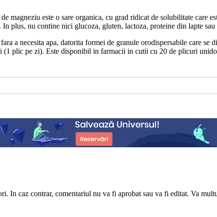
de magneziu este o sare organica, cu grad ridicat de solubilitate care 
at. In plus, nu contine nici glucoza, gluten, lactoza, proteine din lapte sa
ara a necesita apa, datorita formei de granule orodispersabile care se di
i (1 plic pe zi). Este disponibil in farmacii in cutii cu 20 de plicuri unid
utori. In caz contrar, comentariul nu va fi aprobat sau va fi editat. Va mul