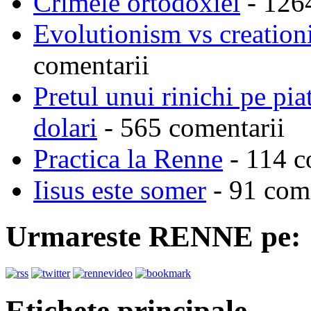
Crimele ortodoxiei
- 126
Evolutionism vs creationi
comentarii
Pretul unui rinichi pe pi
dolari
- 565 comentarii
Practica la Renne
- 114 c
Iisus este somer
- 91 come
Urmareste RENNE pe:
Etichete principale