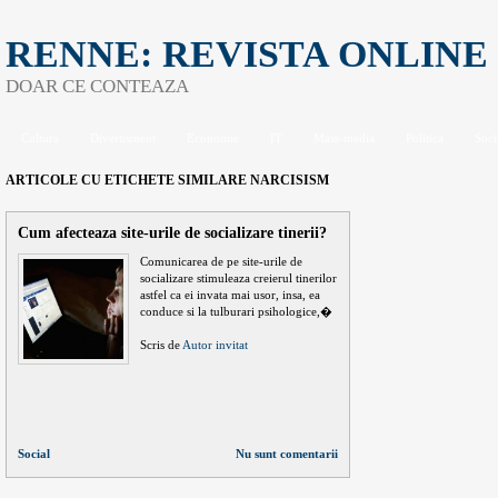
RENNE: REVISTA ONLINE
DOAR CE CONTEAZA
Cultura
Divertisment
Economie
IT
Mass-media
Politica
Soci
ARTICOLE CU ETICHETE SIMILARE
NARCISISM
Cum afecteaza site-urile de socializare tinerii?
Comunicarea de pe site-urile de
socializare stimuleaza creierul tinerilor
astfel ca ei invata mai usor, insa, ea
conduce si la tulburari psihologice,�
Scris de
Autor invitat
Social
Nu sunt comentarii