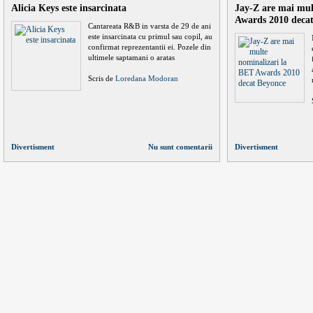
Alicia Keys este insarcinata
Jay-Z are mai mul
Awards 2010 deca
Cantareata R&B in varsta de 29 de ani
este insarcinata cu primul sau copil, au
confirmat reprezentantii ei. Pozele din
ultimele saptamani o aratas
Scris de
Loredana Modoran
Divertisment
Nu sunt comentarii
Divertisment