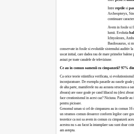
Intre
reptile
si
pas
Archeopteryx, Sino
continuare caractere
Avem in fosile si f
lumii. Evolutia
bal
Ichtyolestes, Amb
Basilosaurus, si mu
conservate in fosile si evolutiile sistemului auditiv l
uscat initial, care dadea rau de mare primelor balene 
astazi pe toate canalele de televiziune.
Ce au in comun oamenii cu cimpanzeii? 97% din
Ca orice teorie stiintifica verificata, si evolutionismu
inconjuratoare. De exemplu pasarile au oasele goale p
de alta parte, mamiferele nu au aceasta structura a oas
zboara) are oase goale pe cand liliacul nu (desi zboara
face creationismul in acest caz? Niciuna. Pasarile au i
pentru picioare.
Genomul uman si cel de cimpanzeu au in comun 16 ret
un stramos comun deoarece conform legilor care guver
teoretice ca noi sa avem in comun cu cimpanzeii aceste
acestea nu s-au facut la intamplare sau sunt doar coin
am astepta.