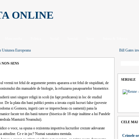
TA ONLINE
Mass-media
Politica
Social
Special
Sport
Stiinta & Tehnica
din Uniunea Europeana
Bill Gates inv
S NON-SENS
SERIALE
l vremii tot felul de argumente pentru apararea a tot felul de stupiditati, de
ionismului din manualele de biologie, la refuzarea pasapoartelor biometrice.
dierii unei singure religii in scoli (in fapt predicarea) in loc de studiul
or. De la plata din bani publici pentru a invata copiii lucruri false (poveste
odoma si Gomora, ingerii care se imperecheau cu oamenii) pana la
anice facute tot din banii tuturor (biserica de 18 etaje inaltime a lui Pandele
atedrala Mantuirii Neamului).
CELE MAI
idice o voce, sa opuna o rezistenta impotriva lucrurilor crezute adevarate
ia atitudine. Ce e in joc? Numai sanatatea mentala.
Crimele or