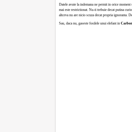
Datele avute la indemana ne permit in orice moment sa
mai este restrictionat. Nu-ti trebuie decat putina curio
altceva nu are nicio scuza decat propria ignoranta. D
Sau, daca nu, gaseste fosilele unui elefant in
Carbon