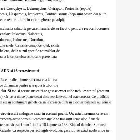
ari
: Coelophysis, Deinonychus, Oviraptor, Protoavis (reptile)
rnis, Hesperonis, Ichtyornis, Confuciusornis (deja sunt pasari dar au in
 de reptile – dinti in cioc si gheare pe aripi).
ascinanta calatorie pe care mamiferele au facut-o pentru a
recuceri oceanele
enelor
: Pakicetus, Nalacetus,
ulocetus, Indocetus, Dorudon,
lte altele. Ca sa se complice totul, exista
a balene, de la auzul specific animalelor de
pana la cel celebra ecolocatie prezentata
 ADN si 16 retrovirusuri
l face predictii bune referitoare la lumea
e dinauntru pentru a le ajuta la zbor. Pe
elor. Si totusi aceste structuri se gasesc exact unde trebuie: strutul (care nu
). Or, asta nu se poate decat daca teoria evolutiei este corecta. Ce predictie
n ele in continuare genele ca sa le creasca dinti in cioc iar balenele au genele
rovirusuri endogene exact in aceleasi pozitii. Or, asta inseamna ca avem
neaza acest domeniu caracteristicile se transmit urmasilor. Sansele
 retrovirusuri sunt 1 in 2 x 10 la puterea 138. Ridicol de mici. Si totusi
cidente. Ci respecta perfect legile evolutiei, gasindu-se exact acolo unde ne-