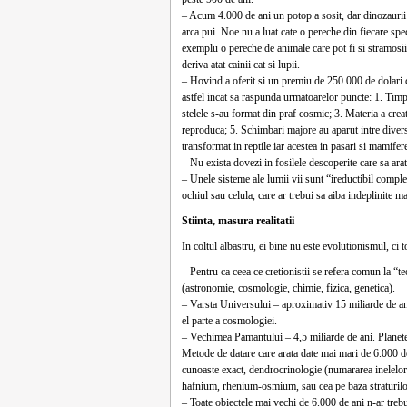
– Acum 4.000 de ani un potop a sosit, dar dinozaurii 
arca pui. Noe nu a luat cate o pereche din fiecare spec
exemplu o pereche de animale care pot fi si stramosii 
deriva atat cainii cat si lupii.
– Hovind a oferit si un premiu de 250.000 de dolari c
astfel incat sa raspunda urmatoarelor puncte: 1. Timpul
stelele s-au format din praf cosmic; 3. Materia a creat
reproduca; 5. Schimbari majore au aparut intre diverse
transformat in reptile iar acestea in pasari si mamifer
– Nu exista dovezi in fosilele descoperite care sa arat
– Unele sisteme ale lumii vii sunt “ireductibil comple
ochiul sau celula, care ar trebui sa aiba indeplinite m
Stiinta, masura realitatii
In coltul albastru, ei bine nu este evolutionismul, ci to
– Pentru ca ceea ce cretionistii se refera comun la “te
(astronomie, cosmologie, chimie, fizica, genetica).
– Varsta Universului – aproximativ 15 miliarde de ani
el parte a cosmologiei.
– Vechimea Pamantului – 4,5 miliarde de ani. Planete
Metode de datare care arata date mai mari de 6.000 de
cunoaste exact, dendrocrinologie (numararea inelelor 
hafnium, rhenium-osmium, sau cea pe baza straturilor 
– Toate obiectele mai vechi de 6.000 de ani n-ar treb