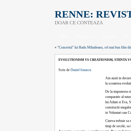
RENNE: REVIS
DOAR CE CONTEAZA
Cultura
Divertisment
Economie
IT
«
“Concertul” lui Radu Mihaileanu, cel mai bun film 
EVOLUTIONISM VS CREATIONISM, STIINTA V
Scris de
Daniel Ionascu
Am auzit in decursu
la scoaterea evolut
De la impunerea stu
comparativ al tutur
lui Adam si Eva, S
constructii megalom
in Voluntari sau C
Cineva trebuie sa r
timp de secole, sa 