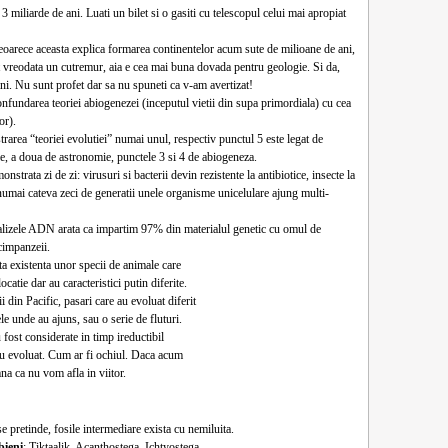
miliarde de ani. Luati un bilet si o gasiti cu telescopul celui mai apropiat
eoarece aceasta explica formarea continentelor acum sute de milioane de ani,
tit vreodata un cutremur, aia e cea mai buna dovada pentru geologie. Si da,
ni. Nu sunt profet dar sa nu spuneti ca v-am avertizat!
onfundarea teoriei abiogenezei (inceputul vietii din supa primordiala) cu cea
or).
trarea “teoriei evolutiei” numai unul, respectiv punctul 5 este legat de
e, a doua de astronomie, punctele 3 si 4 de abiogeneza.
nstrata zi de zi: virusuri si bacterii devin rezistente la antibiotice, insecte la
 numai cateva zeci de generatii unele organisme unicelulare ajung multi-
alizele ADN arata ca impartim 97% din materialul genetic cu omul de
cimpanzeii.
ta existenta unor specii de animale care
ocatie dar au caracteristici putin diferite.
din Pacific, pasari care au evoluat diferit
ele unde au ajuns, sau o serie de fluturi.
fost considerate in timp ireductibil
au evoluat. Cum ar fi ochiul. Daca acum
a ca nu vom afla in viitor.
se pretinde, fosile intermediare exista cu nemiluita.
bieni
: Tiktaalik, Acanthostega, Ichtyostega.