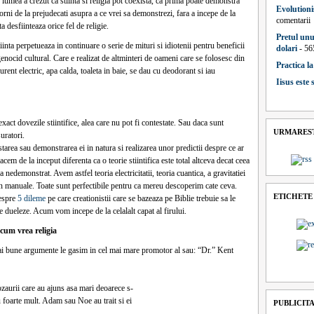
 lumea a crezut ca stiinta si religia pot coexista, ca prima poate demonstra
Evolutioni
porni de la prejudecati asupra a ce vrei sa demonstrezi, fara a incepe de la
comentarii
a desfiinteaza orice fel de religie.
Pretul unu
ta perpetueaza in continuare o serie de mituri si idiotenii pentru beneficii
dolari
- 56
 genocid cultural. Care e realizat de altminteri de oameni care se folosesc din
Practica l
urent electric, apa calda, toaleta in baie, se dau cu deodorant si iau
Iisus este
act dovezile stiintifice, alea care nu pot fi contestate. Sau daca sunt
URMAREST
uratori.
starea sau demonstrarea ei in natura si realizarea unor predictii despre ce ar
cem de la inceput diferenta ca o teorie stiintifica este total altceva decat ceea
a nedemonstrat. Avem astfel teoria electricitatii, teoria cuantica, a gravitatiei
 din manuale. Toate sunt perfectibile pentru ca mereu descoperim cate ceva.
ETICHETE
despre
5 dileme
pe care creationistii care se bazeaza pe Biblie trebuie sa le
 se dueleze. Acum vom incepe de la celalalt capat al firului.
 cum vrea religia
mai bune argumente le gasim in cel mai mare promotor al sau: “Dr.” Kent
zaurii care au ajuns asa mari deoarece s-
 foarte mult. Adam sau Noe au trait si ei
PUBLICIT