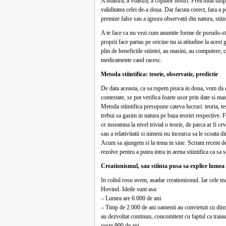
A noastra, a voastra, a copiilor nostri. Prea mult timp
validitatea celei de-a doua. Dar facuta corect, fara a 
premize false sau a ignora observatii din natura, stiint
A te face ca nu vezi cum anumite forme de pseudo-stiin
proprii face partas pe oricine nu ia atitudine la acest
plin de beneficiile stiintei, au masini, au computere, c
medicamente cand racesc.
Metoda stiintifica: teorie, observatie, predictie
De data aceasta, ca sa rupem pisica in doua, vom da ex
contestate, se pot verifica foarte usor prin date si mas
Metoda stiintifica presupune cateva lucruri: teoria, te
trebui sa gasim in natura pe baza teoriei respective. Fa
ce inseamna la nivel trivial o teorie, de parca ar fi cev
sau a relativitatii si nimeni nu incearca sa le scoata
Acum sa ajungem si la tema in sine. Scriam recent 
rezolve pentru a putea intra in arena stiintifica ca sa
Creationismul, sau stiinta pusa sa explice lumea
In coltul rosu avem, asadar creationismul. Iar cele 
Hovind. Ideile sunt asa:
– Lumea are 6.000 de ani.
– Timp de 2.000 de ani oamenii au convietuit cu dino
au dezvoltat continuu, concomitent cu faptul ca traiau
peste 900 de ani.