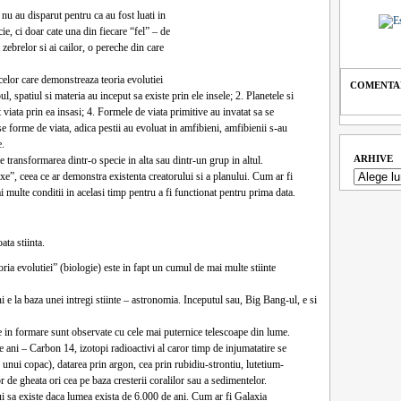
nu au disparut pentru ca au fost luati in
ie, ci doar cate una din fiecare “fel” – de
zebrelor si ai cailor, o pereche din care
elor care demonstreaza teoria evolutiei
COMENTAR
, spatiul si materia au inceput sa existe prin ele insele; 2. Planetele si
 viata prin ea insasi; 4. Formele de viata primitive au invatat sa se
 forme de viata, adica pestii au evoluat in amfibieni, amfibienii s-au
e.
ARHIVE
e transformarea dintr-o specie in alta sau dintr-un grup in altul.
xe”, ceea ce ar demonstra existenta creatorului si a planului. Cum ar fi
ai multe conditii in acelasi timp pentru a fi functionat pentru prima data.
ata stiinta.
oria evolutiei” (biologie) este in fapt un cumul de mai multe stiinte
 e la baza unei intregi stiinte – astronomia. Inceputul sau, Big Bang-ul, e si
 in formare sunt observate cu cele mai puternice telescoape din lume.
 ani – Carbon 14, izotopi radioactivi al caror timp de injumatatire se
unui copac), datarea prin argon, cea prin rubidiu-strontiu, lutetium-
de gheata ori cea pe baza cresterii coralilor sau a sedimentelor.
ui sa existe daca lumea exista de 6.000 de ani. Cum ar fi Galaxia