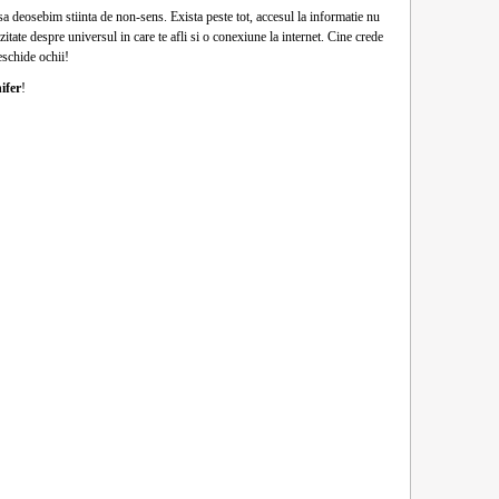
 deosebim stiinta de non-sens. Exista peste tot, accesul la informatie nu
zitate despre universul in care te afli si o conexiune la internet. Cine crede
eschide ochii!
ifer
!