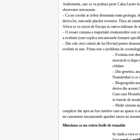
Andromeda, care se va prabusi peste Calea Lactee in 3 
observator astronomic.
– Ca un corolar ar trebui demontata toata geologia, d
deriva lor, miscarile placilor tectonice. Daca ati sim
Africa se va ciocni de Europa in cateva milioane de a
– O eroare comuna a majoritatii creationistilor este c
a evolutiei (care explica mecanismele formarii speciil
– Din cele cinci criterii ale lui Hovind pentru demons
evolutie in sine. Prima este o problema de cosmologi
– Evolutia este demo
insecticid si dupa
celulare.
– Din genetica, an
Neanderthal si cu 
– Biogeografia ara
deriva din aceeasi l
Cum sunt Monarhii 
in functie de insul
– Multe sisteme au 
complexe dar apoi au fost intelese cum au aparut si 
nu cunoastem mecanismele aparitiei unora nu inseamn
Minciuna ca nu exista fosile de tranzitie
In ciuda a ceea ce 
Intre
pesti
si
amfi