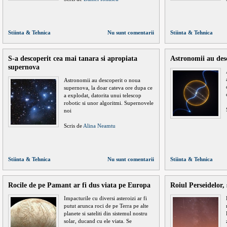
Stiinta & Tehnica
Nu sunt comentarii
Stiinta & Tehnica
S-a descoperit cea mai tanara si apropiata
Astronomii au des
supernova
Astronomii au descoperit o noua
supernova, la doar cateva ore dupa ce
a explodat, datorita unui telescop
robotic si unor algoritmi. Supernovele
noi
Scris de
Alina Neamtu
Stiinta & Tehnica
Nu sunt comentarii
Stiinta & Tehnica
Rocile de pe Pamant ar fi dus viata pe Europa
Roiul Perseidelor,
Impacturile cu diversi asteroizi ar fi
putut arunca roci de pe Terra pe alte
planete si sateliti din sistemul nostru
solar, ducand cu ele viata. Se