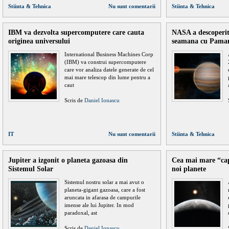
Stiinta & Tehnica
Nu sunt comentarii
Stiinta & Tehnica
IBM va dezvolta supercomputere care cauta
NASA a descoperit
originea universului
seamana cu Pama
International Business Machines Corp
(IBM) va construi supercomputere
care vor analiza datele generate de cel
mai mare telescop din lume pentru a
caut
Scris de
Daniel Ionascu
IT
Nu sunt comentarii
Stiinta & Tehnica
Jupiter a izgonit o planeta gazoasa din
Cea mai mare “ca
Sistemul Solar
noi planete
Sistemul nostru solar a mai avut o
planeta-gigant gazoasa, care a fost
aruncata in afarasa de campurile
imense ale lui Jupiter. In mod
paradoxal, ast
Scris de
Daniel Ionascu