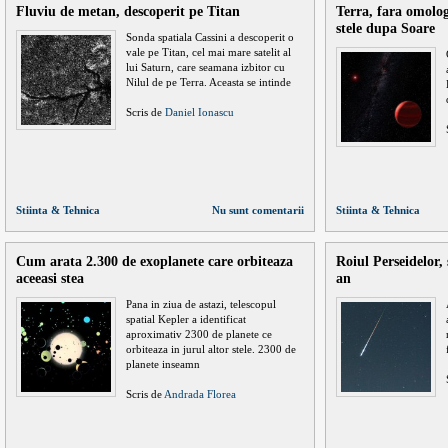
Fluviu de metan, descoperit pe Titan
Terra, fara omolog
stele dupa Soare
Sonda spatiala Cassini a descoperit o
vale pe Titan, cel mai mare satelit al
lui Saturn, care seamana izbitor cu
Nilul de pe Terra. Aceasta se intinde
Scris de
Daniel Ionascu
Stiinta & Tehnica
Nu sunt comentarii
Stiinta & Tehnica
Cum arata 2.300 de exoplanete care orbiteaza
Roiul Perseidelor, 
aceeasi stea
an
Pana in ziua de astazi, telescopul
spatial Kepler a identificat
aproximativ 2300 de planete ce
orbiteaza in jurul altor stele. 2300 de
planete inseamn
Scris de
Andrada Florea