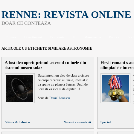
RENNE: REVISTA ONLINE
DOAR CE CONTEAZA
Cultura
Divertisment
Economie
IT
Mass-media
Politica
Soci
ARTICOLE CU ETICHETE SIMILARE
ASTRONOMIE
A fost descoperit primul asteroid cu inele din
Elevii romani s-au
sistemul nostru solar
olimpiadele intern
Daca intrebi un elev de clasa a cincea
ce corpuri ceresti au inele, imediat iti
va spune de planeta Saturn. Unul de
liceu iti va zice si de Jupiter, U
Scris de
Daniel Ionascu
Stiinta & Tehnica
Nu sunt comentarii
Special