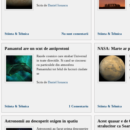
Scris de
Daniel Ionascu
Stiinta & Tehnica
Nu sunt comentarii
Stiinta & Tehnica
Pamantul are un scut de antiprotoni
NASA: Marte ar pu
Razele cosmice care strabat Universul
in toate directiile. Si cand se ciocnesc
cu particulele din atmosfera
Pamantului tot felul de lucruri ciudate
se
Scris de
Daniel Ionascu
Stiinta & Tehnica
1 Comentariu
Stiinta & Tehnica
Astronomii au descoperit oxigen in spatiu
Acest quasar e de 
stralucitor ca Soar
Astronomii au facut prima descoperire