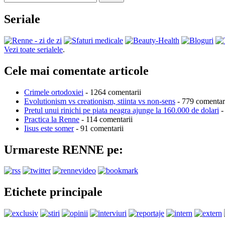
Seriale
Vezi toate serialele
.
Cele mai comentate articole
Crimele ortodoxiei
- 1264 comentarii
Evolutionism vs creationism, stiinta vs non-sens
- 779 comentar
Pretul unui rinichi pe piata neagra ajunge la 160.000 de dolari
-
Practica la Renne
- 114 comentarii
Iisus este somer
- 91 comentarii
Urmareste RENNE pe:
Etichete principale