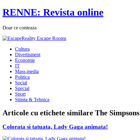
RENNE: Revista online
Doar ce conteaza
Cultura
Divertisment
Economie
IT
Mass-media
Politica
Social
Special
Sport
Stiinta & Tehnica
Articole cu etichete similare
The Simpsons
Colorata si tatuata, Lady Gaga animata!