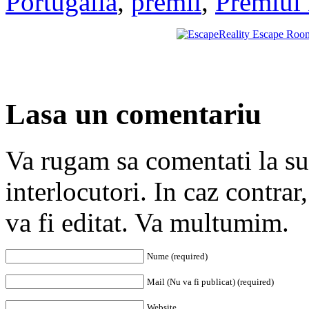
Portugalia
,
premii
,
Premiul
Lasa un comentariu
Va rugam sa comentati la subi
interlocutori. In caz contra
va fi editat. Va multumim.
Nume (required)
Mail (Nu va fi publicat) (required)
Website