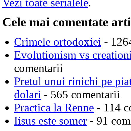
Vezi toate serialele
.
Cele mai comentate arti
Crimele ortodoxiei
- 126
Evolutionism vs creationi
comentarii
Pretul unui rinichi pe pi
dolari
- 565 comentarii
Practica la Renne
- 114 c
Iisus este somer
- 91 come