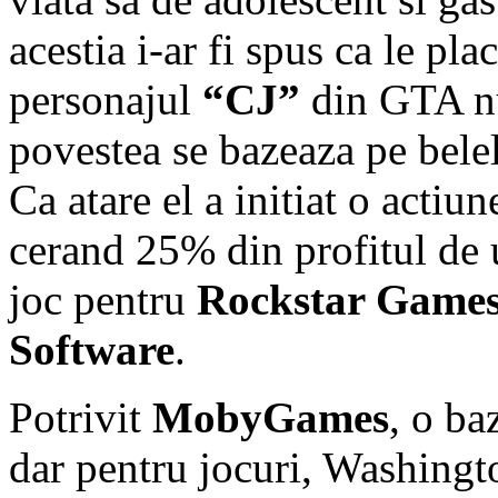
acestia i-ar fi spus ca le pl
personajul
“CJ”
din GTA nu 
povestea se bazeaza pe belel
Ca atare el a initiat o actiun
cerand 25% din profitul de 
joc pentru
Rockstar Game
Software
.
Potrivit
MobyGames
, o ba
dar pentru jocuri, Washingto