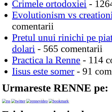
Crimele ortodoxiei
- 126
Evolutionism vs creationi
comentarii
Pretul unui rinichi pe pi
dolari
- 565 comentarii
Practica la Renne
- 114 c
Iisus este somer
- 91 come
Urmareste RENNE pe: