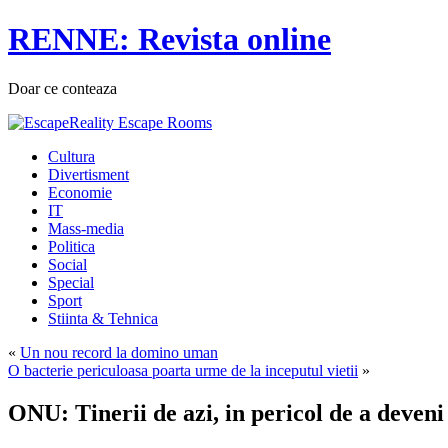
RENNE: Revista online
Doar ce conteaza
Cultura
Divertisment
Economie
IT
Mass-media
Politica
Social
Special
Sport
Stiinta & Tehnica
«
Un nou record la domino uman
O bacterie periculoasa poarta urme de la inceputul vietii
»
ONU: Tinerii de azi, in pericol de a deven