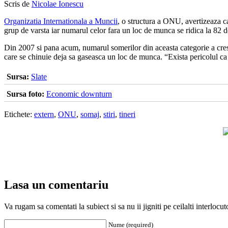
Scris de
Nicolae Ionescu
Organizatia Internationala a Muncii
, o structura a ONU, avertizeaza ca
grup de varsta iar numarul celor fara un loc de munca se ridica la 82 
Din 2007 si pana acum, numarul somerilor din aceasta categorie a crescu
care se chinuie deja sa gaseasca un loc de munca. “Exista pericolul ca ti
Sursa:
Slate
Sursa foto:
Economic downturn
Etichete:
extern
,
ONU
,
somaj
,
stiri
,
tineri
Lasa un comentariu
Va rugam sa comentati la subiect si sa nu ii jigniti pe ceilalti interloc
Nume (required)