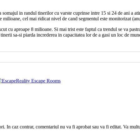
 somajul in randul tinerilor cu varste cuprinse intre 15 si 24 de ani a a
de milioane, cel mai ridicat nivel de cand segmentul este monitorizat (a
t cu aproape 8 milioane. Si mai trist este faptul ca trendul se va pastra
nerii sa-si piarda increderea in capacitatea lor de a gasi un loc de munca 
utori. In caz contrar, comentariul nu va fi aprobat sau va fi editat. Va mul