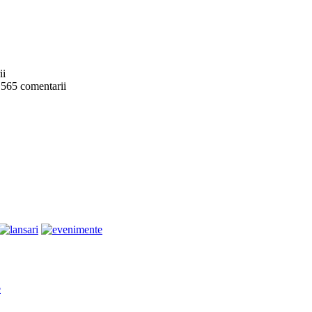
ii
 565 comentarii