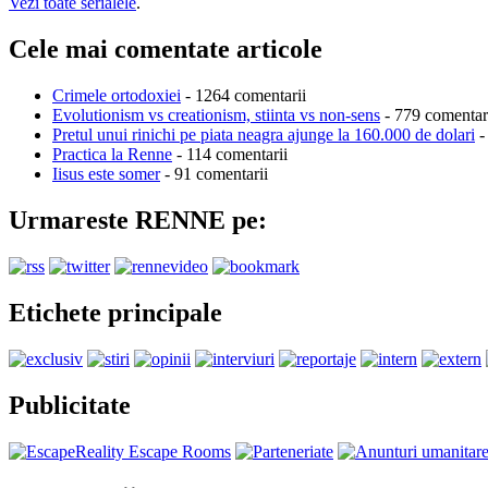
Vezi toate serialele
.
Cele mai comentate articole
Crimele ortodoxiei
- 1264 comentarii
Evolutionism vs creationism, stiinta vs non-sens
- 779 comentar
Pretul unui rinichi pe piata neagra ajunge la 160.000 de dolari
-
Practica la Renne
- 114 comentarii
Iisus este somer
- 91 comentarii
Urmareste RENNE pe:
Etichete principale
Publicitate