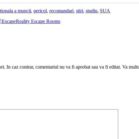
ationala a muncii
,
pericol
,
recomandari
,
stiri
,
studiu
,
SUA
utori. In caz contrar, comentariul nu va fi aprobat sau va fi editat. Va mul