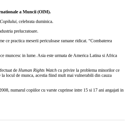
rnationale a Muncii (OIM).
Copilului
, celebrata duminica.
dustria prelucratoare.
lume ce practica meserii periculoase ramane ridicat. “Combaterea
r ce muncesc in lume. Asia este urmata de America Latina si Africa
efectuat de
Human Rights Watch
cu privire la problema minorilor ce
e la locul de munca, acestia fiind mult mai vulnerabili din cauza
2008, numarul copiilor cu varste cuprinse intre 15 si 17 ani angajati in