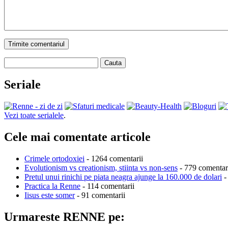
Trimite comentariul
Cauta
Seriale
Vezi toate serialele
.
Cele mai comentate articole
Crimele ortodoxiei
- 1264 comentarii
Evolutionism vs creationism, stiinta vs non-sens
- 779 comentar
Pretul unui rinichi pe piata neagra ajunge la 160.000 de dolari
-
Practica la Renne
- 114 comentarii
Iisus este somer
- 91 comentarii
Urmareste RENNE pe: