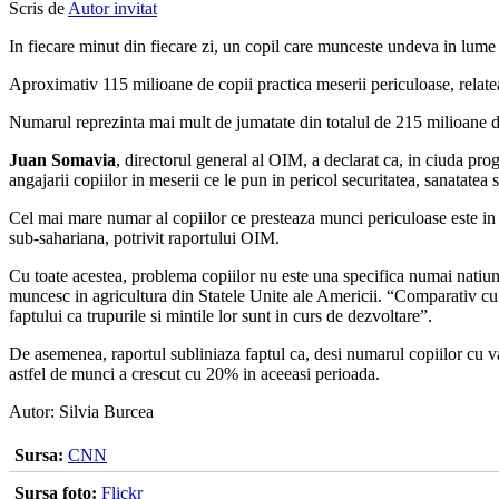
Scris de
Autor invitat
In fiecare minut din fiecare zi, un copil care munceste undeva in lu
Aproximativ 115 milioane de copii practica meserii periculoase, relat
Numarul reprezinta mai mult de jumatate din totalul de 215 milioane de 
Juan Somavia
, directorul general al OIM, a declarat ca, in ciuda pr
angajarii copiilor in meserii ce le pun in pericol securitatea, sanatatea 
Cel mai mare numar al copiilor ce presteaza munci periculoase este i
sub-sahariana, potrivit raportului OIM.
Cu toate acestea, problema copiilor nu este una specifica numai natiun
muncesc in agricultura din Statele Unite ale Americii. “Comparativ cu a
faptului ca trupurile si mintile lor sunt in curs de dezvoltare”.
De asemenea, raportul subliniaza faptul ca, desi numarul copiilor cu va
astfel de munci a crescut cu 20% in aceeasi perioada.
Autor: Silvia Burcea
Sursa:
CNN
Sursa foto:
Flickr