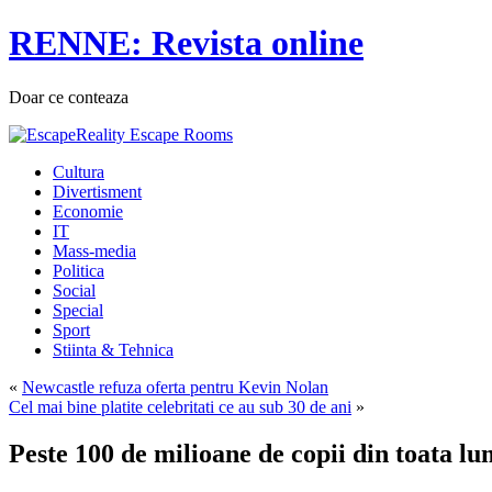
RENNE: Revista online
Doar ce conteaza
Cultura
Divertisment
Economie
IT
Mass-media
Politica
Social
Special
Sport
Stiinta & Tehnica
«
Newcastle refuza oferta pentru Kevin Nolan
Cel mai bine platite celebritati ce au sub 30 de ani
»
Peste 100 de milioane de copii din toata l