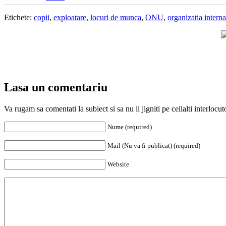
Etichete:
copii
,
exploatare
,
locuri de munca
,
ONU
,
organizatia intern
Lasa un comentariu
Va rugam sa comentati la subiect si sa nu ii jigniti pe ceilalti interloc
Nume (required)
Mail (Nu va fi publicat) (required)
Website