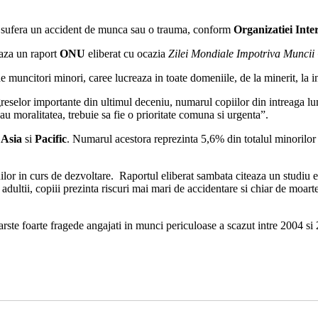
me sufera un accident de munca sau o trauma, conform
Organizatiei Inte
eaza un raport
ONU
eliberat cu ocazia
Zilei Mondiale Impotriva Muncii 
muncitori minori, caree lucreaza in toate domeniile, de la minerit, la in
ogreselor importante din ultimul deceniu, numarul copiilor din intreaga 
sau moralitatea, trebuie sa fie o prioritate comuna si urgenta”.
n
Asia
si
Pacific
. Numarul acestora reprezinta 5,6% din totalul minorilo
ilor in curs de dezvoltare. Raportul eliberat sambata citeaza un studiu 
dultii, copiii prezinta riscuri mai mari de accidentare si chiar de moart
rste foarte fragede angajati in munci periculoase a scazut intre 2004 si 