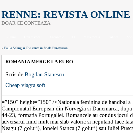
RENNE: REVISTA ONLINE
DOAR CE CONTEAZA
Cultura
Divertisment
Economie
IT
Mass-media
Politica
Soci
«
Paula Seling si Ovi canta in finala Eurovision
ROMANIA MERGE LA EURO
Scris de
Bogdan Stanescu
Cheap viagra soft
=”150″ height=”150″ />Nationala feminina de handbal a Ro
Campionatul European din Norvegia si Danemarca, dupa c
44-23, formatia Portugaliei. Romancele au condus jocul de 
adversarul fiind mult mai slab valoric si neputand face fata
Neagu (7 goluri), Ionelei Stanca (7 goluri) sau Iuliei Pusc