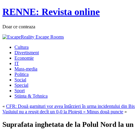
RENNE: Revista online
Doar ce conteaza
Cultura
Divertisment
Economie
IT
Mass-media
Politica
Social
Special
Sport
Stiinta & Tehnica
«
CFR: Două garnituri vor avea întârzieri în urma incidentului din Bist
Vasluiul nu a reuşit decît un 0-0 la Ploieşti » Minus două puncte
»
Suprafata inghetata de la Polul Nord la un