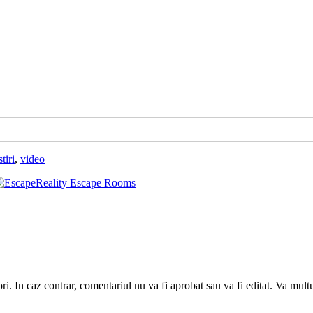
stiri
,
video
utori. In caz contrar, comentariul nu va fi aprobat sau va fi editat. Va mul