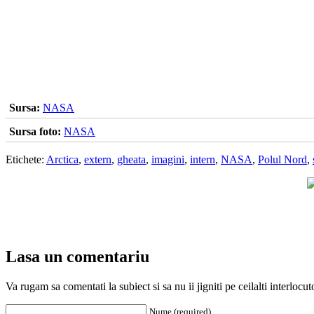
Sursa:
NASA
Sursa foto:
NASA
Etichete:
Arctica
,
extern
,
gheata
,
imagini
,
intern
,
NASA
,
Polul Nord
,
Lasa un comentariu
Va rugam sa comentati la subiect si sa nu ii jigniti pe ceilalti interloc
Nume (required)