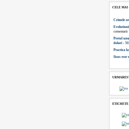
CELE MAI
Crimele or
Evolutioni
comentarii
Pretul unu
dolari
- 56
Practica l
Iisus este
URMAREST
ETICHETE