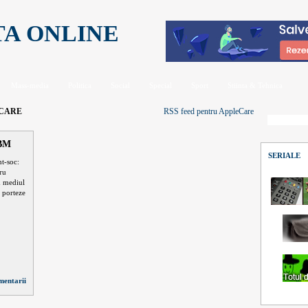
TA ONLINE
Mass-media
Politica
Social
Special
Sport
Stiinta & Tehnica
CARE
RSS feed pentru AppleCare
IBM
SERIALE
t-soc:
tru
n mediul
 porteze
mentarii