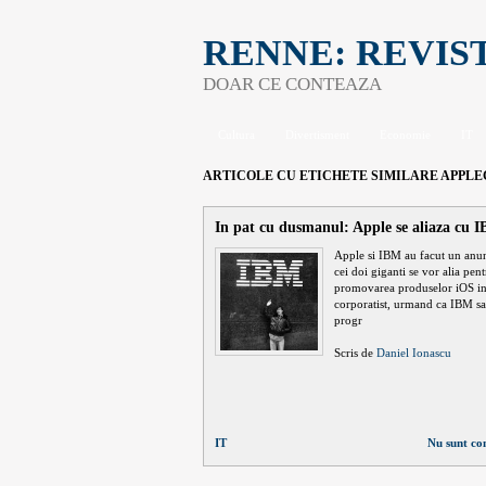
RENNE: REVIS
DOAR CE CONTEAZA
Cultura
Divertisment
Economie
IT
ARTICOLE CU ETICHETE SIMILARE
APPLE
In pat cu dusmanul: Apple se aliaza cu 
Apple si IBM au facut un anun
cei doi giganti se vor alia pen
promovarea produselor iOS i
corporatist, urmand ca IBM sa
progr
Scris de
Daniel Ionascu
IT
Nu sunt co