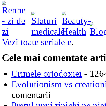
Vezi toate serialele
.
Cele mai comentate arti
Crimele ortodoxiei
- 126
Evolutionism vs creationi
comentarii
Pretul unui rinichi pe pi