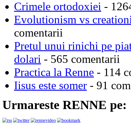
Crimele ortodoxiei
- 126
Evolutionism vs creationi
comentarii
Pretul unui rinichi pe pi
dolari
- 565 comentarii
Practica la Renne
- 114 c
Iisus este somer
- 91 come
Urmareste RENNE pe: