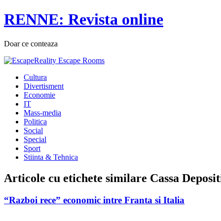
RENNE: Revista online
Doar ce conteaza
Cultura
Divertisment
Economie
IT
Mass-media
Politica
Social
Special
Sport
Stiinta & Tehnica
Articole cu etichete similare
Cassa Depositi
“Razboi rece” economic intre Franta si Italia