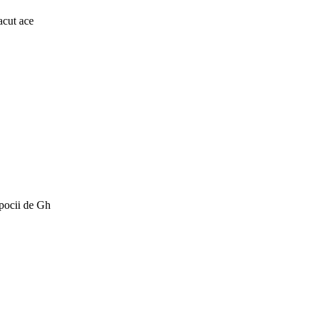
acut ace
Epocii de Gh