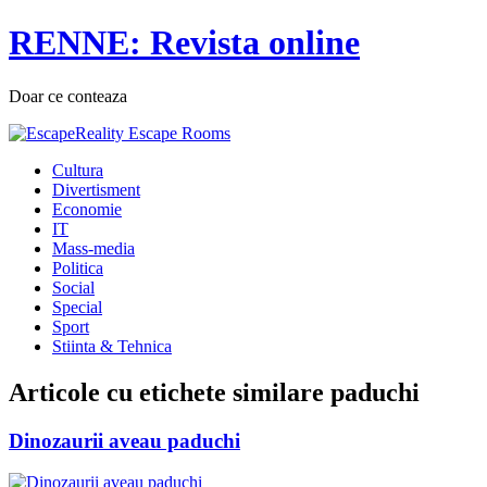
RENNE: Revista online
Doar ce conteaza
Cultura
Divertisment
Economie
IT
Mass-media
Politica
Social
Special
Sport
Stiinta & Tehnica
Articole cu etichete similare
paduchi
Dinozaurii aveau paduchi