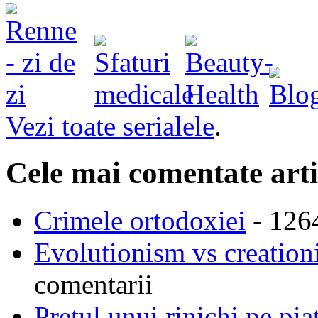
Vezi toate serialele
.
Cele mai comentate arti
Crimele ortodoxiei
- 126
Evolutionism vs creationi
comentarii
Pretul unui rinichi pe pi