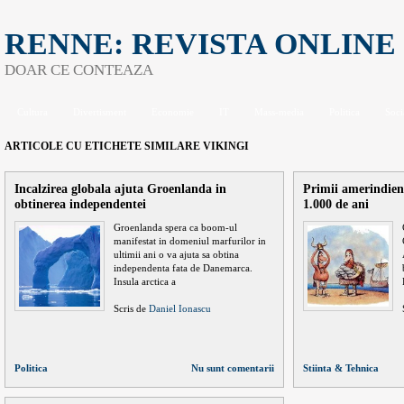
RENNE: REVISTA ONLINE
DOAR CE CONTEAZA
Cultura
Divertisment
Economie
IT
Mass-media
Politica
Soci
ARTICOLE CU ETICHETE SIMILARE
VIKINGI
Incalzirea globala ajuta Groenlanda in
Primii amerindien
obtinerea independentei
1.000 de ani
Groenlanda spera ca boom-ul
manifestat in domeniul marfurilor in
ultimii ani o va ajuta sa obtina
independenta fata de Danemarca.
Insula arctica a
Scris de
Daniel Ionascu
Politica
Nu sunt comentarii
Stiinta & Tehnica