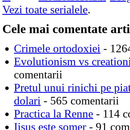
Vezi toate serialele
.
Cele mai comentate arti
Crimele ortodoxiei
- 126
Evolutionism vs creationi
comentarii
Pretul unui rinichi pe pi
dolari
- 565 comentarii
Practica la Renne
- 114 c
Iisus este somer
- 91 come