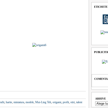
ETICHETE
PUBLICIT
COMENTAR
ARHIVE
rafii
,
hartie
,
miniatura
,
modele
,
Mui-Ling Teh
,
origami
,
profit
,
stiri
,
talent