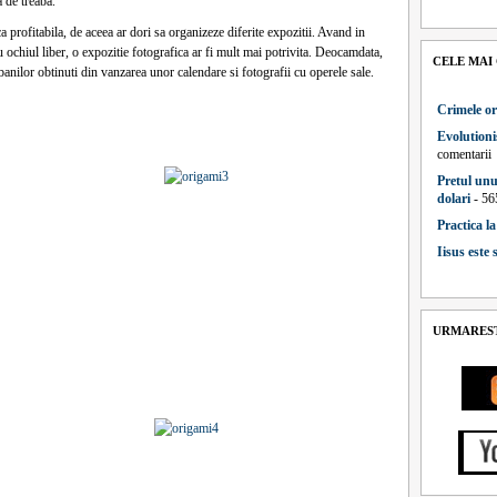
a de treaba.
profitabila, de aceea ar dori sa organizeze diferite expozitii. Avand in
 ochiul liber, o expozitie fotografica ar fi mult mai potrivita. Deocamdata,
CELE MAI
banilor obtinuti din vanzarea unor calendare si fotografii cu operele sale.
Crimele or
Evolutioni
comentarii
Pretul unu
dolari
- 56
Practica l
Iisus este
URMAREST