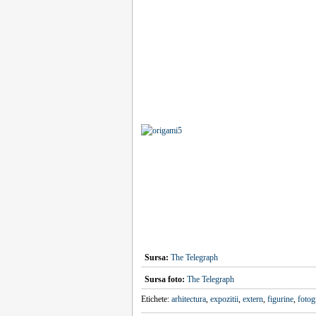
Sursa:
The Telegraph
Sursa foto:
The Telegraph
Etichete:
arhitectura
,
expozitii
,
extern
,
figurine
,
fotog