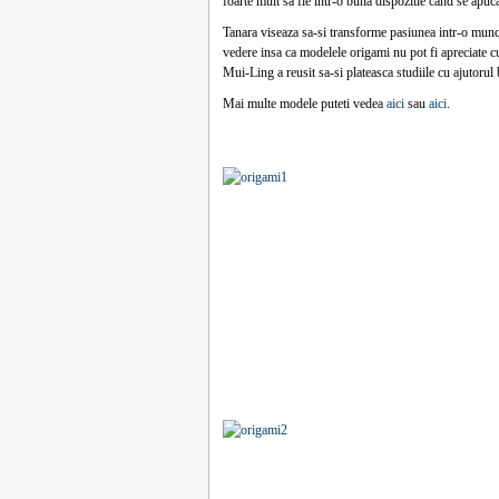
foarte mult sa fie intr-o buna dispozitie cand se apuc
Tanara viseaza sa-si transforme pasiunea intr-o munca 
vedere insa ca modelele origami nu pot fi apreciate cu
Mui-Ling a reusit sa-si plateasca studiile cu ajutorul 
Mai multe modele puteti vedea
aici
sau
aici
.