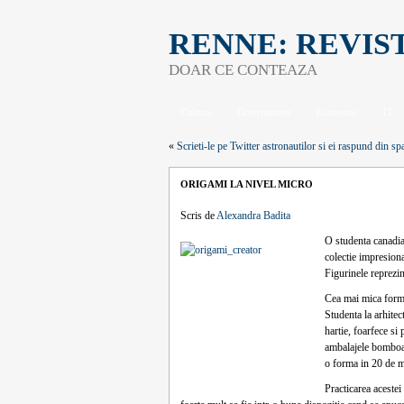
RENNE: REVIS
DOAR CE CONTEAZA
Cultura
Divertisment
Economie
IT
«
Scrieti-le pe Twitter astronautilor si ei raspund din sp
ORIGAMI LA NIVEL MICRO
Scris de
Alexandra Badita
O studenta canadia
colectie impresiona
Figurinele reprezint
Cea mai mica forma
Studenta la arhite
hartie, foarfece si
ambalajele bomboan
o forma in 20 de m
Practicarea aceste