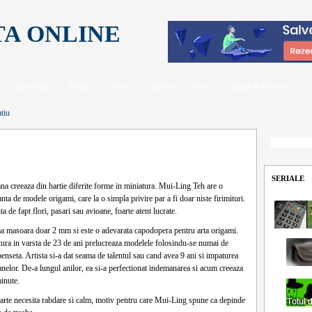
TA ONLINE
Mass-media
Politica
Social
Special
Sport
Stiinta & Tehnica
atiu
SERIALE
na creeaza din hartie diferite forme in miniatura. Mui-Ling Teh are o
nta de modele origami, care la o simpla privire par a fi doar niste firimituri.
a de fapt flori, pasari sau avioane, foarte atent lucrate.
 masoara doar 2 mm si este o adevarata capodopera pentru arta origami.
ctura in varsta de 23 de ani prelucreaza modelele folosindu-se numai de
 penseta. Artista si-a dat seama de talentul sau cand avea 9 ani si impaturea
elor. De-a lungul anilor, ea si-a perfectionat indemanarea si acum creeaza
inute.
i arte necesita rabdare si calm, motiv pentru care Mui-Ling spune ca depinde