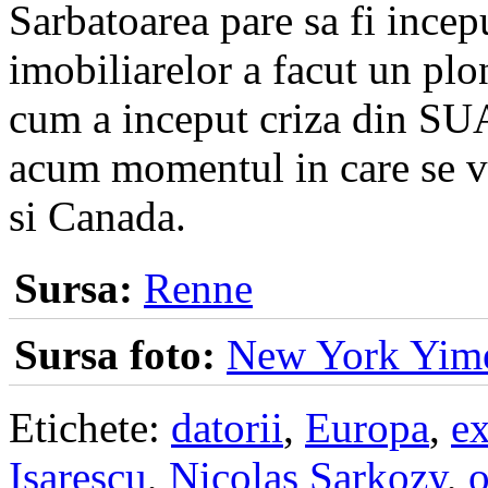
Sarbatoarea pare sa fi incep
imobiliarelor a facut un pl
cum a inceput criza din SU
acum momentul in care se vo
si Canada.
Sursa:
Renne
Sursa foto:
New York Yim
Etichete:
datorii
,
Europa
,
ex
Isarescu
,
Nicolas Sarkozy
,
o