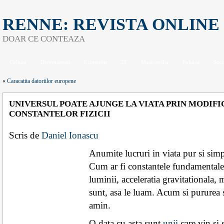
RENNE: REVISTA ONLINE
DOAR CE CONTEAZA
Cultura
Divertisment
Economie
IT
Mass-media
Politica
Soci
«
Caracatita datoriilor europene
UNIVERSUL POATE AJUNGE LA VIATA PRIN MODIF
CONSTANTELOR FIZICII
Scris de
Daniel Ionascu
Anumite lucruri in viata pur si sim
Cum ar fi constantele fundamentale a
luminii, acceleratia gravitationala, 
sunt, asa le luam. Acum si pururea s
amin.
O data cu asta sunt
unii
care vin si 