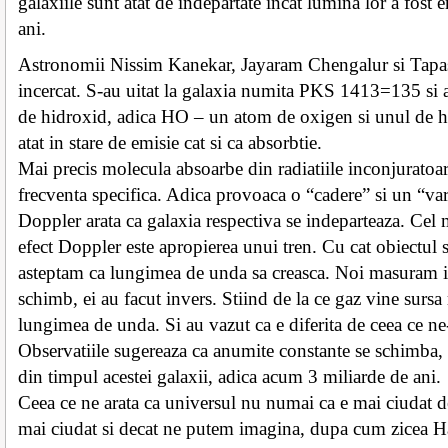
galaxiile sunt atat de indepartate incat lumina lor a fost
ani.
Astronomii Nissim Kanekar, Jayaram Chengalur si Tapa
incercat. S-au uitat la galaxia numita PKS 1413=135 si 
de hidroxid, adica HO – un atom de oxigen si unul de hi
atat in stare de emisie cat si ca absorbtie.
Mai precis molecula absoarbe din radiatiile inconjuratoare
frecventa specifica. Adica provoaca o “cadere” si un “var
Doppler arata ca galaxia respectiva se indeparteaza. Ce
efect Doppler este apropierea unui tren. Cu cat obiectul 
asteptam ca lungimea de unda sa creasca. Noi masuram in
schimb, ei au facut invers. Stiind de la ce gaz vine sursa 
lungimea de unda. Si au vazut ca e diferita de ceea ce ne
Observatiile sugereaza ca anumite constante se schimba, i
din timpul acestei galaxii, adica acum 3 miliarde de ani.
Ceea ce ne arata ca universul nu numai ca e mai ciudat d
mai ciudat si decat ne putem imagina, dupa cum zicea H