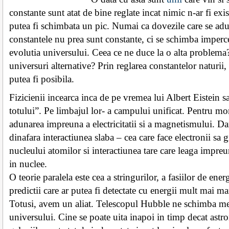
constante sunt atat de bine reglate incat nimic n-ar fi ex
putea fi schimbata un pic. Numai ca dovezile care se adun
constantele nu prea sunt constante, ci se schimba imperce
evolutia universului. Ceea ce ne duce la o alta problema?
universuri alternative? Prin reglarea constantelor naturii,
putea fi posibila.
Fizicienii incearca inca de pe vremea lui Albert Eistein s
totului”. Pe limbajul lor- a campului unificat. Pentru mo
adunarea impreuna a electricitatii si a magnetismului. D
dinafara interactiunea slaba – cea care face electronii sa g
nucleului atomilor si interactiunea tare care leaga impreu
in nuclee.
O teorie paralela este cea a stringurilor, a fasiilor de ene
predictii care ar putea fi detectate cu energii mult mai ma
Totusi, avem un aliat. Telescopul Hubble ne schimba me
universului. Cine se poate uita inapoi in timp decat astr