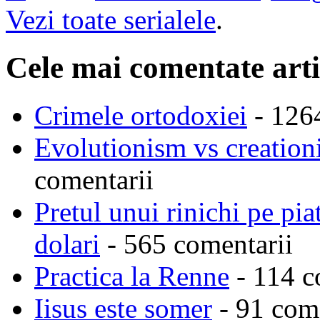
Vezi toate serialele
.
Cele mai comentate arti
Crimele ortodoxiei
- 126
Evolutionism vs creationi
comentarii
Pretul unui rinichi pe pi
dolari
- 565 comentarii
Practica la Renne
- 114 c
Iisus este somer
- 91 come