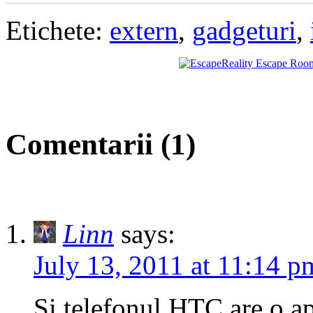
Etichete:
extern
,
gadgeturi
,
Comentarii (1)
Linn
says:
July 13, 2011 at 11:14 p
Si telefonul HTC are o ap