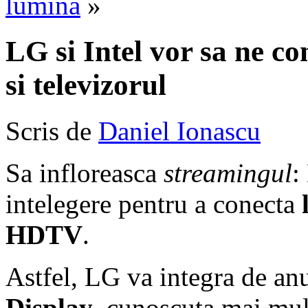
lumina
»
LG si Intel vor sa ne co
si televizorul
Scris de
Daniel Ionascu
Sa infloreasca
streamingul
:
intelegere pentru a conecta
HDTV
.
Astfel, LG va integra de an
Display
, cunoscuta mai mul