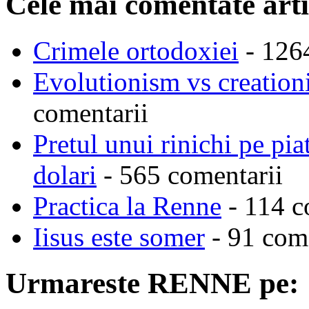
Cele mai comentate arti
Crimele ortodoxiei
- 126
Evolutionism vs creationi
comentarii
Pretul unui rinichi pe pi
dolari
- 565 comentarii
Practica la Renne
- 114 c
Iisus este somer
- 91 come
Urmareste RENNE pe: