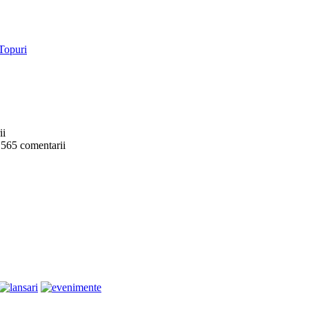
ii
 565 comentarii