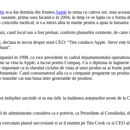
obs
si-a dat demisia din fruntea
Apple
in urma cu cateva ore, insa aceasta
e sanatate, prima oara facand-o in 2004, in timp ce se lupta cu o forma 
 concediu medical, si s-a intors abia in martie pentru a ajuta la lansarea
i, cand locul sau a fost preluat, conform planurilor existente, de cat
e
, declara in trecut despre noul CEO: “Tim conduce Apple. Steve este fat
 bani”.
companiei in 1998, ca vice presedinte in cadrul departamentului operation
e sa vina la Apple, a lucrat pentru Compaq. Cu o diploma in inginerie i
 important ca la sfarsitul ciclului de viata al unui produs sa ai foarte pu
 substantiale. Cand consumatorul afla ca o companie pregateste un produs
o tranzitie cat mai buna intre generatiile de produse.
ndeplini sarcinile si sa ma ridic la inaltimea asteptarilor avute de la 
 de administratie considera ca e potrivit, ca Presedinte al Consiliului, d
 sa executam planul succesiunii si sa il numim pe Tim Cook ca si CEO al