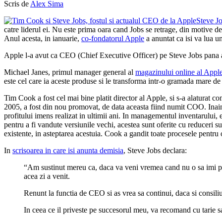
Scris de
Alex Sima
Steve J
catre liderul ei. Nu este prima oara cand Jobs se retrage, din motive d
Anul acesta, in ianuarie,
co-fondatorul Apple
a anuntat ca isi va lua un
Apple l-a avut ca CEO (Chief Executive Officer) pe Steve Jobs pana az
Michael Janes, primul manager general al
magazinului online al Appl
este cel care ia aceste produse si le transforma intr-o gramada mare de
Tim Cook a fost cel mai bine platit director al Apple, si s-a alaturat 
2005, a fost din nou promovat, de data aceasta fiind numit COO. Inaint
profitului imens realizat in ultimii ani. In managementul inventarului, e
pentru a fi vandute versiunile vechi, acestea sunt oferite cu reduceri
existente, in asteptarea acestuia. Cook a gandit toate procesele pentru 
In
scrisoarea in care isi anunta demisia
, Steve Jobs declara:
“Am sustinut mereu ca, daca va veni vremea cand nu o sa imi pot i
acea zi a venit.
Renunt la functia de CEO si as vrea sa continui, daca si consiliul
In ceea ce il priveste pe succesorul meu, va recomand cu tarie