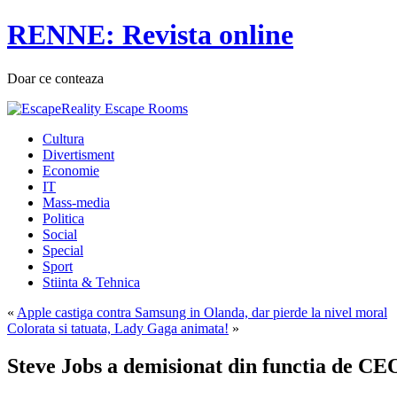
RENNE: Revista online
Doar ce conteaza
Cultura
Divertisment
Economie
IT
Mass-media
Politica
Social
Special
Sport
Stiinta & Tehnica
«
Apple castiga contra Samsung in Olanda, dar pierde la nivel moral
Colorata si tatuata, Lady Gaga animata!
»
Steve Jobs a demisionat din functia de CE