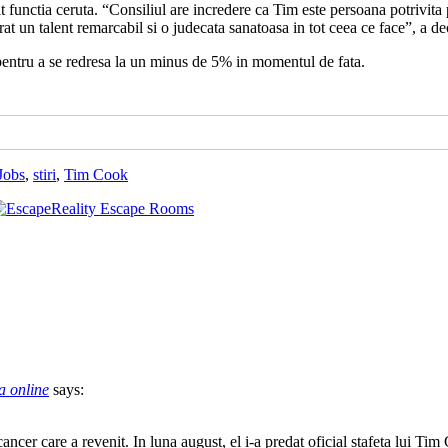
 functia ceruta. “Consiliul are incredere ca Tim este persoana potrivita
t un talent remarcabil si o judecata sanatoasa in tot ceea ce face”, a d
pentru a se redresa la un minus de 5% in momentul de fata.
Jobs
,
stiri
,
Tim Cook
a online
says:
er care a revenit. In luna august, el i-a predat oficial stafeta lui Tim 