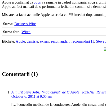
Apple a confirmat ca
Jobs
va ramane in cadrul companiei si ca a primit
Apple au fost marcati de o performanta iesita din comun, si a demonstra
Miscarea a facut actiunile Apple sa scada cu 7% imediat dupa anunt, 
Sursa:
Business Wire
Sursa foto:
Wired
Etichete:
Apple
,
demisie
,
extern
,
recomandari
,
recomandari IT
,
Steve 
Comentarii (1)
A murit Steve Jobs, "magicianul" de la Apple | RENNE: Revist
October 6, 2011 at 9:05 am
[…] concediu medical de la conducerea Apple, din cauza unui canc