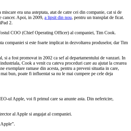
 miscare era una asteptata, atat de catre cei din companie, cat si de
de cancer. Apoi, in 2009,
a lipsit din nou
, pentru un transplat de ficat.
 iPad 2.
re fostul COO (Chief Operating Officer) al companiei, Tim Cook.
a companiei si este foarte implicat in dezvoltarea produselor, dar Tim
al, si a fost promovat in 2002 ca sef al departamentului de vanzari. In
ndustriala, Cook a venit cu cateva proceduri care au ajutat la crearea
tine exemplare ramase din acesta, pentru a preveni situatia in care,
 mai bun, poate fi influentat sa nu le mai cumpere pe cele deja
CEO-ul Apple, voi fi primul care sa anunte asta. Din nefericire,
irector al Apple si angajat al companiei.
 Apple”.