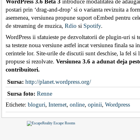
WordPress 3.6 Beta 3
introduce modalitatea de adaugare
postari prin ‘drag-and-drop’ si o varianta revizuita a for
asemenea, versiunea propune suport oEmbed pentru cele
de streaming de muzica,
Rdio
si
Spotify
.
WordPress ii sfatuieste pe dezvoltatorii de plugin-uri si
sa testeze noua versiune astfel incat versiunea finala sa i
cerintele lor. Site-urile de discutii sunt deschise, la fel si 
propuse si rezolvate.
Versiunea 3.6 a adunat deja pest
contribuitori.
Sursa:
http://planet.wordpress.org/
Sursa foto:
Renne
Etichete:
bloguri
,
Internet
,
online
,
opinii
,
Wordpress