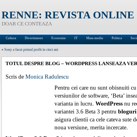
RENNE: REVISTA ONLINE
DOAR CE CONTEAZA
Cultura
Divertisment
Economie
IT
Mass-media
Politica
Soci
«
Sony a facut primul profit in cinci ani
TOTUL DESPRE BLOG – WORDPRESS LANSEAZA VERS
Scris de
Monica Radulescu
Pentru cei care nu sunt obisnuiti c
versiunilor de software, ‘Beta’ inse
varianta in lucru.
WordPress
nu re
variantei 3.6 Beta 3 pentru
bloguri
asigura clientii ca cele cateva sute
noua versiune, merita incercate.