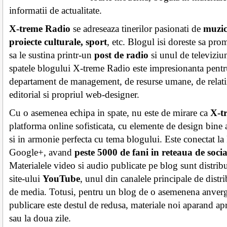
informatii de actualitate.
X-treme Radio
se adreseaza tinerilor pasionati de
muzica
proiecte culturale, sport
, etc. Blogul isi doreste sa pro
sa le sustina printr-un
post de radio
si unul de televiziu
spatele blogului X-treme Radio este impresionanta pentr
departament de management, de resurse umane, de relati
editorial si propriul web-designer.
Cu o asemenea echipa in spate, nu este de mirare ca
X-t
platforma online sofisticata, cu elemente de design bine a
si in armonie perfecta cu tema blogului. Este conectat la
Google+, avand
peste 5000 de fani in reteaua de soci
Materialele video si audio publicate pe blog sunt distribu
site-ului
YouTube
, unul din canalele principale de distri
de media. Totusi, pentru un blog de o asemenena anverg
publicare este destul de redusa, materiale noi aparand ap
sau la doua zile.