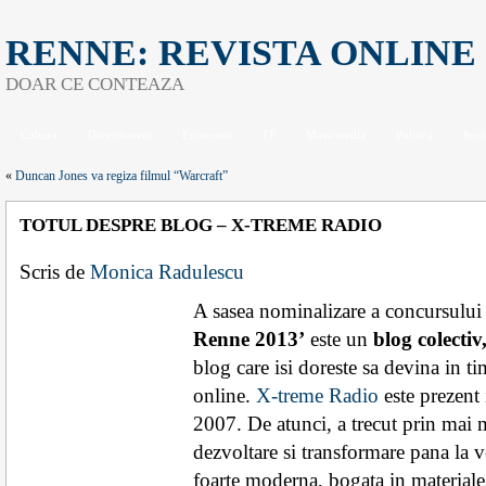
RENNE: REVISTA ONLINE
DOAR CE CONTEAZA
Cultura
Divertisment
Economie
IT
Mass-media
Politica
Soci
«
Duncan Jones va regiza filmul “Warcraft”
TOTUL DESPRE BLOG – X-TREME RADIO
Scris de
Monica Radulescu
A sasea nominalizare a concursului
Renne 2013’
este un
blog colectiv
blog care isi doreste sa devina in t
online.
X-treme Radio
este prezent 
2007. De atunci, a trecut prin mai 
dezvoltare si transformare pana la v
foarte moderna, bogata in materiale