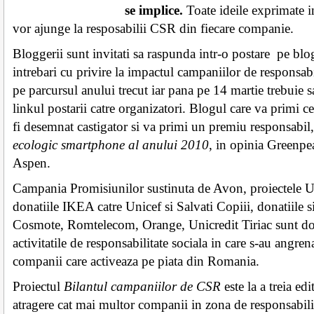
se implice.
Toate ideile exprimate 
vor ajunge la resposabilii CSR din fiecare companie.
Bloggerii sunt invitati sa raspunda intr-o postare pe blo
intrebari cu privire la impactul campaniilor de responsabi
pe parcursul anului trecut iar pana pe 14 martie trebuie s
linkul postarii catre organizatori. Blogul care va primi c
fi desemnat castigator si va primi un premiu responsabil
ecologic smartphone al anului 2010
, in opinia Greenpe
Aspen.
Campania Promisiunilor sustinuta de Avon, proiectele 
donatiile IKEA catre Unicef si Salvati Copiii, donatiile 
Cosmote, Romtelecom, Orange, Unicredit Tiriac sunt doa
activitatile de responsabilitate sociala in care s-au angre
companii care activeaza pe piata din Romania.
Proiectul
Bilantul campaniilor de CSR
este la a treia edi
atragere cat mai multor companii in zona de responsabilit