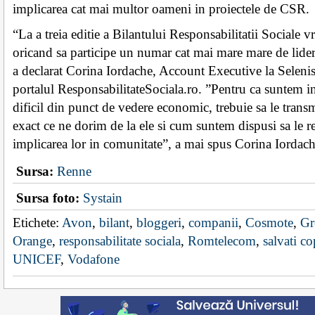
implicarea cat mai multor oameni in proiectele de CSR.
“La a treia editie a Bilantului Responsabilitatii Sociale 
oricand sa participe un numar cat mai mare mare de lider
a declarat Corina Iordache, Account Executive la Selenis
portalul ResponsabilitateSociala.ro. ”Pentru ca suntem i
dificil din punct de vedere economic, trebuie sa le tran
exact ce ne dorim de la ele si cum suntem dispusi sa le
implicarea lor in comunitate”, a mai spus Corina Iordach
Sursa:
Renne
Sursa foto:
Systain
Etichete:
Avon
,
bilant
,
bloggeri
,
companii
,
Cosmote
,
Gr
Orange
,
responsabilitate sociala
,
Romtelecom
,
salvati co
UNICEF
,
Vodafone