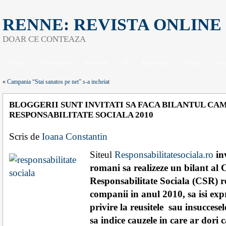
RENNE: REVISTA ONLINE
DOAR CE CONTEAZA
Cultura
Divertisment
Economie
IT
Mass-media
Politica
Soci
«
Campania “Stai sanatos pe net” s-a incheiat
BLOGGERII SUNT INVITATI SA FACA BILANTUL CA
RESPONSABILITATE SOCIALA 2010
Scris de
Ioana Constantin
Siteul
Responsabilitatesociala.ro
in
romani sa realizeze un bilant al
Responsabilitate Sociala (CSR) re
companii in anul 2010, sa isi ex
privire la reusitele sau insuccese
sa indice cauzele in care ar dori