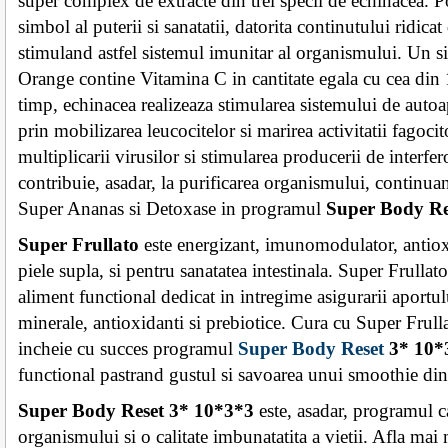
super complex de extracte din trei specii de echinacea. P
simbol al puterii si sanatatii, datorita continutului ridica
stimuland astfel sistemul imunitar al organismului. Un s
Orange contine Vitamina C in cantitate egala cu cea din 1
timp, echinacea realizeaza stimularea sistemului de auto
prin mobilizarea leucocitelor si marirea activitatii fagocit
multiplicarii virusilor si stimularea producerii de interf
contribuie, asadar, la purificarea organismului, continuan
Super Ananas si Detoxase in programul
Super Body Re
Super Frullato
este energizant, imunomodulator, antiox
piele supla, si pentru sanatatea intestinala. Super Frullato
aliment functional dedicat in intregime asigurarii aportu
minerale, antioxidanti si prebiotice. Cura cu Super Frulla
incheie cu succes programul
Super Body Reset
3* 10*
functional pastrand gustul si savoarea unui smoothie din 
Super Body Reset
3* 10*3*3
este, asadar, programul c
organismului si o calitate imbunatatita a vietii. Afla ma