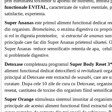
prin eliminarea toxinelor si aportul de nutrienti, imbina
functionale EVITAL,
caracterizate de valori esentiale, 
satisfactie, experienta.
Super Ananas
este primul aliment functional dedicat red
din organism.
Bromelaina
, o enzima digestiva cu proprie
si rol in digestia proteinelor, si
extractul de ananas
sun
principale care fac din Super Ananas prietenul siluetei. O 
Super Ananas reduce semnificativ retentia de apa, celulit
si problemele digestive.
Detoxase
completeaza programul
Super Body Reset
3
aliment functional dedicat detoxifierii si revitalizarii or
principal al Detoxase este extractul de
wasabi,
care are u
curatare. Dupa cele 10 zile de cura cu Detoxase, organismu
resetat, cantitatea de toxine din organism fiind semnifica
Super Orange
stimuleaza sistemul imunitar al organism
principale ale acestui aliment functional fiind extractul d