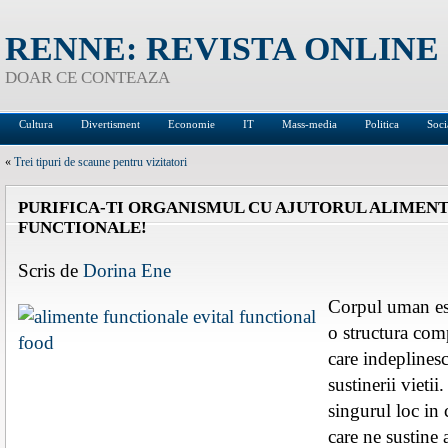
RENNE: REVISTA ONLINE
DOAR CE CONTEAZA
Cultura
Divertisment
Economie
IT
Mass-media
Politica
Soci
«
Trei tipuri de scaune pentru vizitatori
PURIFICA-TI ORGANISMUL CU AJUTORUL ALIMEN
FUNCTIONALE!
Scris de
Dorina Ene
Corpul uman es
o structura com
care indeplinesc
sustinerii vieti
singurul loc in 
care ne sustine a