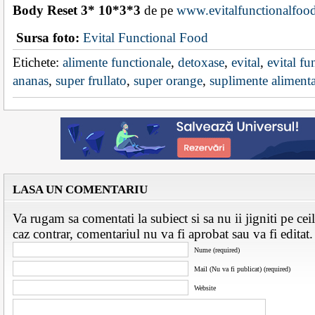
Body Reset
3* 10*3*3
de pe
www.evitalfunctionalfood
Sursa foto:
Evital Functional Food
Etichete:
alimente functionale
,
detoxase
,
evital
,
evital fu
ananas
,
super frullato
,
super orange
,
suplimente aliment
LASA UN COMENTARIU
Va rugam sa comentati la subiect si sa nu ii jigniti pe ceila
caz contrar, comentariul nu va fi aprobat sau va fi edita
Nume (required)
Mail (Nu va fi publicat) (required)
Website