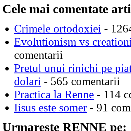
Cele mai comentate arti
Crimele ortodoxiei
- 126
Evolutionism vs creationi
comentarii
Pretul unui rinichi pe pi
dolari
- 565 comentarii
Practica la Renne
- 114 c
Iisus este somer
- 91 come
Urmareste RENNE pe: