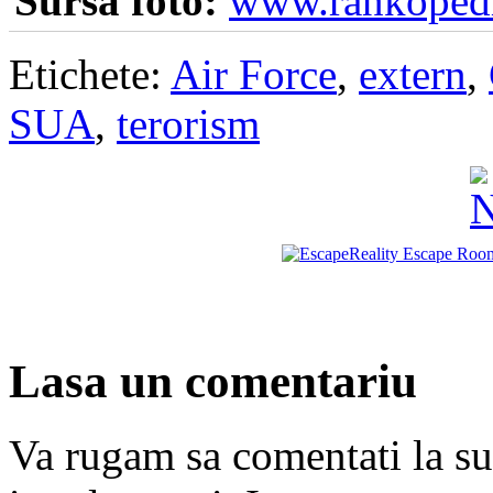
Sursa foto:
www.rankoped
Etichete:
Air Force
,
extern
,
SUA
,
terorism
Lasa un comentariu
Va rugam sa comentati la subi