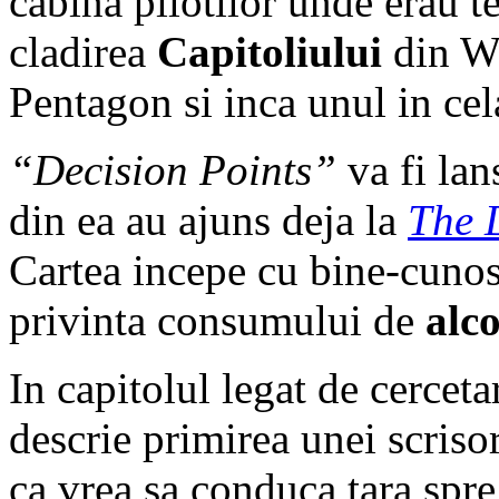
cabina pilotilor unde erau te
cladirea
Capitoliului
din Wa
Pentagon si inca unul in ce
“Decision Points”
va fi lan
din ea au ajuns deja la
The 
Cartea incepe cu bine-cunos
privinta consumului de
alco
In capitolul legat de cercet
descrie primirea unei scriso
ca vrea sa conduca tara spre