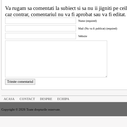
Va rugam sa comentati la subiect si sa nu ii jigniti pe ceila
caz contrar, comentariul nu va fi aprobat sau va fi edita
Nume (required)
Mail (Nu va fi publicat) (required)
Website
Trimite comentariul
ACASA
CONTACT
DESPRE
ECHIPA
Copyright © 2026 Toate drepturile rezervate.