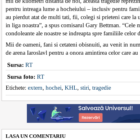
mii de kilometri distanta de noi, aceasta tragedie reprezin
pentru intreaga lume a hocheiului – inclusiv pentru fami
au pierdut atat de multi tati, fii, colegi si prieteni care l
in liga noastra”, a spus comisarul Gary Bettman. “Cele 
condoleante ale noastre se indreapta spre familiile celor 
Mii de oameni, fani si cetateni obisnuiti, au venit in nu
de arena Iaroslavl pentru a onora amintirea celor care au 
Sursa:
RT
Sursa foto:
RT
Etichete:
extern
,
hochei
,
KHL
,
stiri
,
tragedie
LASA UN COMENTARIU