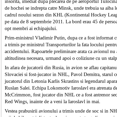
insorita, imediat dupa plecarea de pe aeroportul Tulocin
de hochei se indrepta catre Minsk, unde trebuia sa aiba 
cadrul noului sezon din KHL (Kontinental Hockey Leag
pe data de 8 septembrie 2011. La bord erau 45 de persoa
opt membri ai echipajului.
Prim-ministrul Vladimir Putin, dupa ce a fost informat cu 
a trimis pe ministrul Transporturilor la fata locului pentr
accidentului. Rapoartele preliminare arata ca avionul nu a
altitudinea necesara, urmand apoi o coliziune cu un stalp
In afara de jucatorii din Rusia, in avion se aflau capitan
Slovaciei si fost-jucator in NHL, Pavol Demitra, starul 
jucatorul din Letonia Karlis Skrastins si legendarul apar
Ruslan Salei. Echipa Lokomotiv Iaroslavl era atrenata d
McCrimmon, fost jucator din NHL ce a fost antrenor sec
Red Wings, inainte de a veni la Iaroslavl in mai.
Vestea prabusirii avionului a trimis unde de soc si in NH