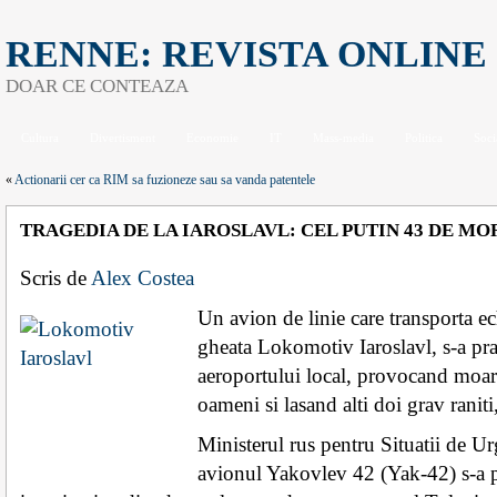
RENNE: REVISTA ONLINE
DOAR CE CONTEAZA
Cultura
Divertisment
Economie
IT
Mass-media
Politica
Soci
«
Actionarii cer ca RIM sa fuzioneze sau sa vanda patentele
TRAGEDIA DE LA IAROSLAVL: CEL PUTIN 43 DE MO
Scris de
Alex Costea
Un avion de linie care transporta e
gheata Lokomotiv Iaroslavl, s-a pra
aeroportului local, provocand moart
oameni si lasand alti doi grav raniti,
Ministerul rus pentru Situatii de Ur
avionul Yakovlev 42 (Yak-42) s-a 