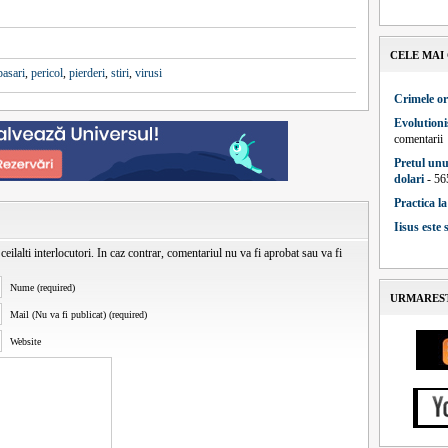
CELE MAI
pasari
,
pericol
,
pierderi
,
stiri
,
virusi
Crimele or
Evolutioni
comentarii
Pretul unu
dolari
- 56
Practica l
Iisus este
ceilalti interlocutori. In caz contrar, comentariul nu va fi aprobat sau va fi
Nume (required)
URMAREST
Mail (Nu va fi publicat) (required)
Website