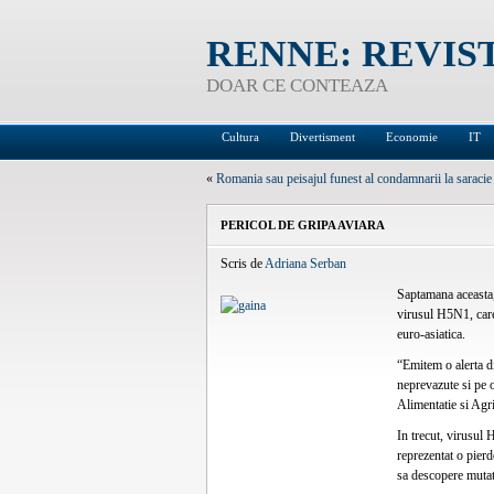
RENNE: REVIS
DOAR CE CONTEAZA
Cultura
Divertisment
Economie
IT
«
Romania sau peisajul funest al condamnarii la saracie
PERICOL DE GRIPA AVIARA
Scris de
Adriana Serban
Saptamana aceasta, 
virusul H5N1, care
euro-asiatica.
“Emitem o alerta d
neprevazute si pe o
Alimentatie si Agri
In trecut, virusul
reprezentat o pierd
sa descopere mutat