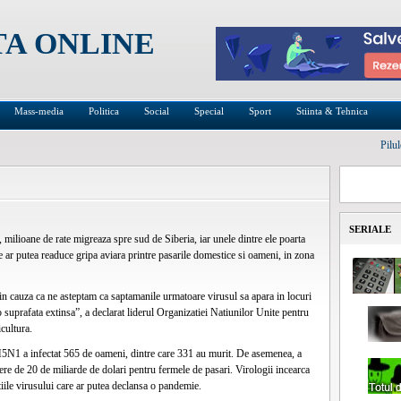
TA ONLINE
Mass-media
Politica
Social
Special
Sport
Stiinta & Tehnica
Pilu
SERIALE
milioane de rate migreaza spre sud de Siberia, iar unele dintre ele poarta
 ar putea readuce gripa aviara printre pasarile domestice si oameni, in zona
in cauza ca ne asteptam ca saptamanile urmatoare virusul sa apara in locuri
 suprafata extinsa”, a declarat liderul Organizatiei Natiunilor Unite pentru
cultura.
 H5N1 a infectat 565 de oameni, dintre care 331 au murit. De asemenea, a
ere de 20 de miliarde de dolari pentru fermele de pasari. Virologii incearca
iile virusului care ar putea declansa o pandemie.