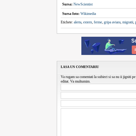
Sursa:
NewScientist
Sursa foto:
Wikimedia
Etichete:
alerta
,
extern
,
ferme
,
gripa aviara
,
migratii
,
LASA UN COMENTARIU
Va rugam sa comentati la subiect si sa nu ii jigniti pe 
editat. Va multumim.