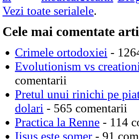
Vezi toate serialele
.
Cele mai comentate arti
Crimele ortodoxiei
- 126
Evolutionism vs creationi
comentarii
Pretul unui rinichi pe pi
dolari
- 565 comentarii
Practica la Renne
- 114 c
Iisus este somer
- 91 come