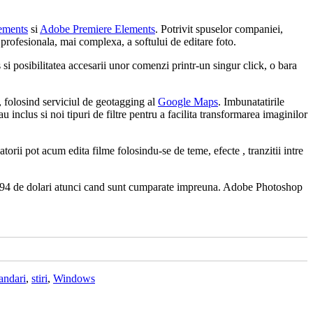
ements
si
Adobe Premiere Elements
. Potrivit spuselor companiei,
profesionala, mai complexa, a softului de editare foto.
i posibilitatea accesarii unor comenzi printr-un singur click, o bara
e, folosind serviciul de geotagging al
Google Maps
. Imbunatatirile
 inclus si noi tipuri de filtre pentru a facilita transformarea imaginilor
rii pot acum edita filme folosindu-se de teme, efecte , tranzitii intre
au 194 de dolari atunci cand sunt cumparate impreuna. Adobe Photoshop
andari
,
stiri
,
Windows