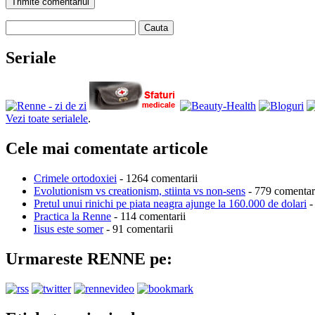
Trimite comentariul
Cauta
Seriale
Vezi toate serialele
.
Cele mai comentate articole
Crimele ortodoxiei
- 1264 comentarii
Evolutionism vs creationism, stiinta vs non-sens
- 779 comentar
Pretul unui rinichi pe piata neagra ajunge la 160.000 de dolari
-
Practica la Renne
- 114 comentarii
Iisus este somer
- 91 comentarii
Urmareste RENNE pe: