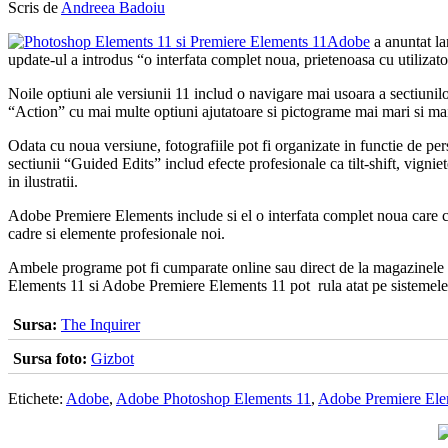
Scris de
Andreea Badoiu
Adobe
a anuntat la
update-ul a introdus “o interfata complet noua, prietenoasa cu utilizat
Noile optiuni ale versiunii 11 includ o navigare mai usoara a sectiunil
“Action” cu mai multe optiuni ajutatoare si pictograme mai mari si mai
Odata cu noua versiune, fotografiile pot fi organizate in functie de per
sectiunii “Guided Edits” includ efecte profesionale ca tilt-shift, vignie
in ilustratii.
Adobe Premiere Elements include si el o interfata complet noua care cup
cadre si elemente profesionale noi.
Ambele programe pot fi cumparate online sau direct de la magazinele f
Elements 11 si Adobe Premiere Elements 11 pot rula atat pe sistemel
Sursa:
The Inquirer
Sursa foto:
Gizbot
Etichete:
Adobe
,
Adobe Photoshop Elements 11
,
Adobe Premiere Ele