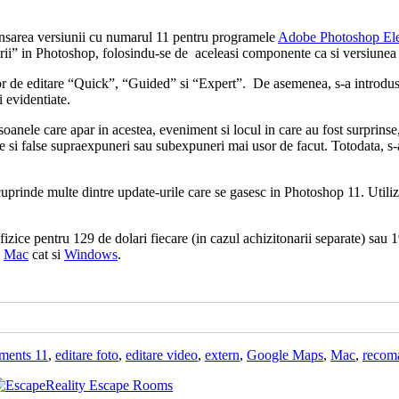
nsarea versiunii cu numarul 11 pentru programele
Adobe Photoshop El
orii” in Photoshop, folosindu-se de aceleasi componente ca si versiunea 
or de editare “Quick”, “Guided” si “Expert”. De asemenea, s-a introdus s
 evidentiate.
soanele care apar in acestea, eveniment si locul in care au fost surprins
te si false supraexpuneri sau subexpuneri mai usor de facut. Totodata, s-au
rinde multe dintre update-urile care se gasesc in Photoshop 11. Utilizato
izice pentru 129 de dolari fiecare (in cazul achizitonarii separate) s
e
Mac
cat si
Windows
.
ments 11
,
editare foto
,
editare video
,
extern
,
Google Maps
,
Mac
,
recom