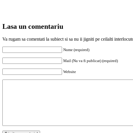
Lasa un comentariu
Va rugam sa comentati la subiect si sa nu ii jigniti pe ceilalti interloc
Nume (required)
Mail (Nu va fi publicat) (required)
Website