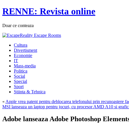
RENNE: Revista online
Doar ce conteaza
Cultura
Divertisment
Economie
IT
Mass-media
Politica
Social
Special
Sport
Stiinta & Tehnica
«
Apple vrea patent pentru deblocarea telefonului prin recunoastere fa
MSI lanseaza un laptop pentru jocuri, cu procesor AMD A10 si graf
Adobe lanseaza Adobe Photoshop Elements