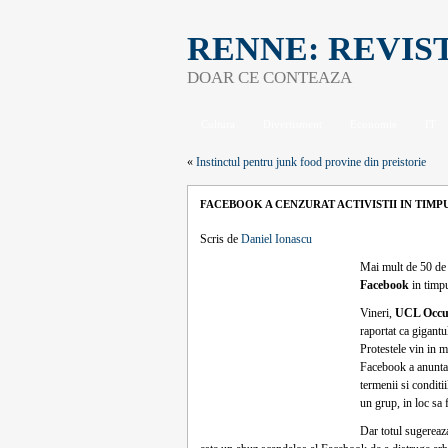
RENNE: REVIS
DOAR CE CONTEAZA
Cultura
Divertisment
Economie
IT
«
Instinctul pentru junk food provine din preistorie
FACEBOOK A CENZURAT ACTIVISTII IN TIMP
Scris de
Daniel Ionascu
Mai mult de 50 de g
Facebook
in timpu
Vineri,
UCL Occu
raportat ca gigantu
Protestele vin in m
Facebook a anuntat
termenii si conditi
un grup, in loc sa
Dar totul sugereaz