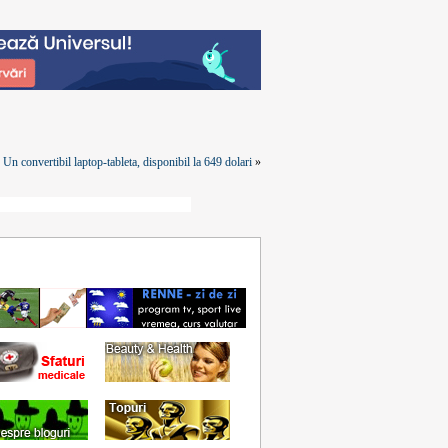
n convertibil laptop-tableta, disponibil la 649 dolari
»