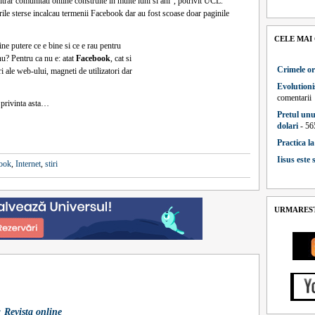
trar comunitati online construite in multe luni si ani”, potrivit UCL.
rile sterse incalcau termenii Facebook dar au fost scoase doar paginile
CELE MAI
ine putere ce e bine si ce e rau pentru
 nu? Pentru ca nu e: atat
Facebook
, cat si
Crimele or
i ale web-ului, magneti de utilizatori dar
Evolutioni
comentarii
 privinta asta…
Pretul unu
dolari
- 56
Practica l
Iisus este
ook
,
Internet
,
stiri
URMAREST
 Revista online