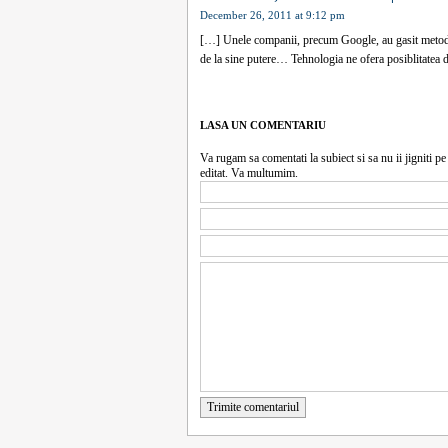
December 26, 2011 at 9:12 pm
[…] Unele companii, precum Google, au gasit metode
de la sine putere… Tehnologia ne ofera posiblitatea d
LASA UN COMENTARIU
Va rugam sa comentati la subiect si sa nu ii jigniti pe 
editat. Va multumim.
Trimite comentariul