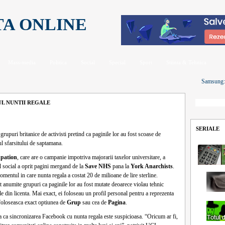
TA ONLINE
Mass-media
Politica
Social
Special
Sport
Stiinta & Tehnica
Samsung: U
UL NUNTII REGALE
SERIALE
rupuri britanice de activisti pretind ca paginile lor au fost scoase de
l sfarsitului de saptamana.
pation
, care are o campanie impotriva majorarii taxelor universitare, a
l social a oprit pagini mergand de la
Save NHS
pana la
York Anarchists
.
omentul in care nunta regala a costat 20 de milioane de lire sterline.
 anumite grupuri ca paginile lor au fost mutate deoarece violau tehnic
ile din licenta. Mai exact, ei foloseau un profil personal pentru a reprezenta
 foloseasca exact optiunea de
Grup
sau cea de
Pagina
.
a ca sincronizarea Facebook cu nunta regala este suspicioasa. “Oricum ar fi,