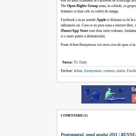
este un abuz scandalos al Facebook de a distruge arbi
The
Open Rights Group
arata, in schimb, ca grupu
britanice si doar cele cu vederi de stanga.
Facebook o ia pe urmele
Apple
si dicteaza cu de la s
utilizatorii sai. Ceea ce nu prea suna a internet liber,
iTunes/App Store
sunt doar niste cotloane, fundatur
si o mare putere a detinatorului.
Poate
4chan/Anonymous
vor avea ceva de spus si in
Sursa:
TG Daily
Etichete:
4chan
,
Anonymous
,
cenzura
,
extern
,
Faceb
COMENTARII (1)
Protestatarul, omul anului 2011 | RENNE: