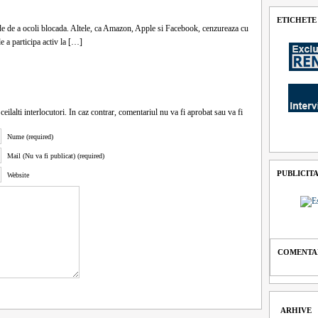
ETICHETE
 de a ocoli blocada. Altele, ca Amazon, Apple si Facebook, cenzureaza cu
e a participa activ la […]
ceilalti interlocutori. In caz contrar, comentariul nu va fi aprobat sau va fi
Nume (required)
Mail (Nu va fi publicat) (required)
PUBLICIT
Website
COMENTAR
ARHIVE