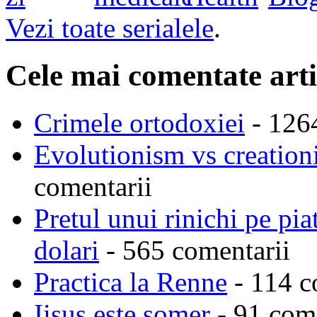
Vezi toate serialele
.
Cele mai comentate arti
Crimele ortodoxiei
- 126
Evolutionism vs creationi
comentarii
Pretul unui rinichi pe pi
dolari
- 565 comentarii
Practica la Renne
- 114 c
Iisus este somer
- 91 come