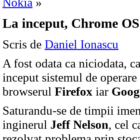
Nokia
»
La inceput, Chrome OS 
Scris de
Daniel Ionascu
A fost odata ca niciodata, ca
inceput sistemul de operare
browserul
Firefox
iar
Goog
Saturandu-se de timpii imen
inginerul
Jeff Nelson
, cel 
rezolvat problema prin stoca