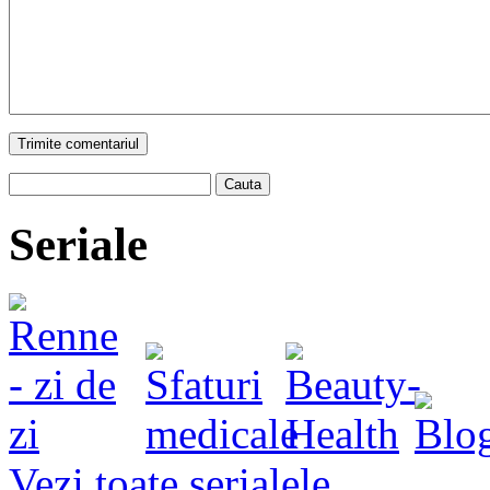
Trimite comentariul
Cauta
Seriale
Vezi toate serialele
.