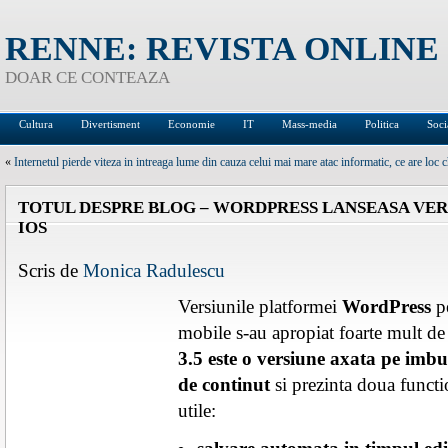
RENNE: REVISTA ONLINE
DOAR CE CONTEAZA
Cultura
Divertisment
Economie
IT
Mass-media
Politica
Soci
«
Internetul pierde viteza in intreaga lume din cauza celui mai mare atac informatic, ce are loc 
TOTUL DESPRE BLOG – WORDPRESS LANSEASA VERS
IOS
Scris de
Monica Radulescu
Versiunile platformei
WordPress
pe
mobile s-au apropiat foarte mult de
3.5 este o versiune axata pe imbu
de continut
si prezinta doua functi
utile: