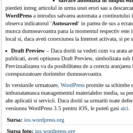
salvare automata in timpul edi
pierdeti intreg articolul in urma unei erori sau a descarcar
WordPress
a introdus salvarea automata a continutului in
observa indicatorul ‘
Autosaved
‘ in partea de sus a ecranu
munca dumneavoastra pana la momentul respectiv este in
local si, daca aveti conexiunea la Internet activata, si pe
Draft Preview
– Daca doriti sa vedeti cum va arata art
publicati, aveti optiunea Draft Preview, simbolizata sub
Previzualizarea va da posibilitatea de a corecta aranjarea
corespunzatoare dorintelor dumneavoastra.
In versiunile urmatoare,
WordPress
promite sa schimbe ed
imbunatateasca managementul materialelor media, sa perm
alte aplicatii si servicii. Daca doriti sa urmariti toate defe
versiunea WordPress 3.5 pentru iOS, le puteti gasi
aici.
Sursa:
ios.wordpress.org
Sursa foto:
ios.wordpress.org