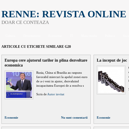
RENNE: REVISTA ONLINE
DOAR CE CONTEAZA
Cultura
Divertisment
Economie
IT
Mass-media
Politica
Soci
ARTICOLE CU ETICHETE SIMILARE
G20
Europa cere ajutorul tarilor in plina dezvoltare
La inceput de joc
economica
Rusia, China si Brazilia au raspuns
favorabil miercuri la apelul zonei euro
de a-i veni in ajutor, dezvaluind
incapacitatea Europei de a rezolva s
Scris de
Autor invitat
Economie
Nu sunt comentarii
Economie