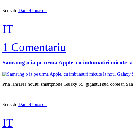
Scris de
Daniel Ionascu
IT
1 Comentariu
Samsung o ia pe urma Apple, cu imbunatiri micute l
Prin lansarea noului smartphone Galaxy S5, gigantul sud-coreean Sams
Scris de
Daniel Ionascu
IT