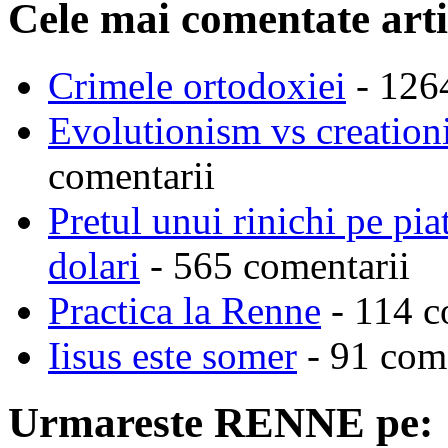
Cele mai comentate arti
Crimele ortodoxiei
- 126
Evolutionism vs creationi
comentarii
Pretul unui rinichi pe pi
dolari
- 565 comentarii
Practica la Renne
- 114 c
Iisus este somer
- 91 come
Urmareste RENNE pe: