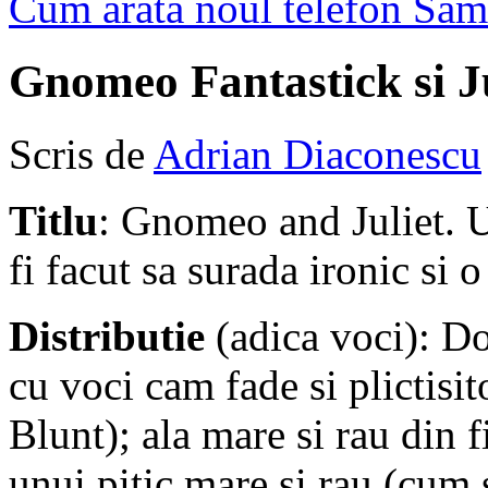
Cum arata noul telefon Sam
Gnomeo Fantastick si Ju
Scris de
Adrian Diaconescu
Titlu
: Gnomeo and Juliet. Un
fi facut sa surada ironic si
Distributie
(adica voci): Do
cu voci cam fade si plictis
Blunt); ala mare si rau din 
unui pitic mare si rau (cu