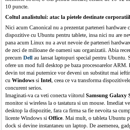
10 puncte.
Coltul analistului: atac la pietele destinate corporatii
Nici acum Canonical nu a prezentat parteneri hardware ca
dispozitive cu Ubuntu pentru tablete, insa nici nu are ne
pana acum Linux nu a avut nevoie de parteneri hardware s
de zeci de milioane de oameni sau organizatii. Abia rece
precum
Dell
au lansat laptopuri special pentru Ubuntu. S
ofere un mod full desktop pe baza procesoarelor ARM. 
devin tot mai puternice vor deveni un substitut mai iefti
cu
Windows
si
Intel
, ceea ce va transforma dispozitive
concurent serios.
Imaginati-va ca veti conecta viitorul
Samsung Galaxy 
monitor si wireless la o tastatura si un mouse. Imediat ve
desktop la dispozitie, fara ca firma sa fie nevoita sa cum
licente Windows si
Office
. Mai mult, o tableta Ubuntu po
dock si devine instantaneu un laptop. De asemenea, gadg