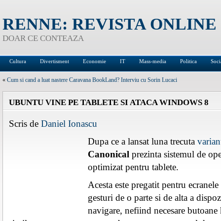
RENNE: REVISTA ONLINE
DOAR CE CONTEAZA
Cultura
Divertisment
Economie
IT
Mass-media
Politica
Soci
«
Cum si cand a luat nastere Caravana BookLand? Interviu cu Sorin Lucaci
UBUNTU VINE PE TABLETE SI ATACA WINDOWS 8
Scris de
Daniel Ionascu
Dupa ce a lansat luna trecuta
varian
Canonical
prezinta sistemul de op
optimizat pentru tablete.
Acesta este pregatit pentru ecranele 
gesturi de o parte si de alta a dispo
navigare, nefiind necesare butoane 