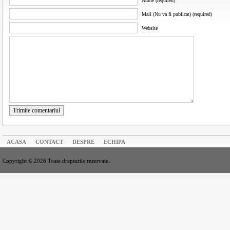
Nume (required)
Mail (Nu va fi publicat) (required)
Website
Trimite comentariul
ACASA
CONTACT
DESPRE
ECHIPA
Copyright © 2026 Toate drepturile rezervate.