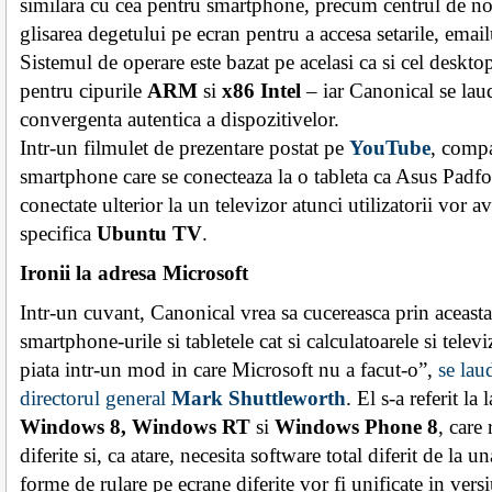
similara cu cea pentru smartphone, precum centrul de noti
glisarea degetului pe ecran pentru a accesa setarile, emailu
Sistemul de operare este bazat pe acelasi ca si cel deskto
pentru cipurile
ARM
si
x86 Intel
– iar Canonical se lau
convergenta autentica a dispozitivelor.
Intr-un filmulet de prezentare postat pe
YouTube
, compa
smartphone care se conecteaza la o tableta ca Asus Padfo
conectate ulterior la un televizor atunci utilizatorii vor av
specifica
Ubuntu TV
.
Ironii la adresa Microsoft
Intr-un cuvant, Canonical vrea sa cucereasca prin aceasta 
smartphone-urile si tabletele cat si calculatoarele si tele
piata intr-un mod in care Microsoft nu a facut-o”,
se lau
directorul general
Mark Shuttleworth
. El s-a referit la
Windows 8, Windows RT
si
Windows Phone 8
, care
diferite si, ca atare, necesita software total diferit de la un
forme de rulare pe ecrane diferite vor fi unificate in ver