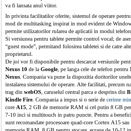
va fi lansata anul viitor.
In privinta facilitatilor oferite, sistemul de operare pentr
mod de multitasking inspirat in mod evident de Window
permite utilizatorilor rularea de aplicatii in modul telefo
Si versiunea pentru tablete permite control vocal; de ase
“guest mode”, permitand folosirea tabletei si de catre alt
proprietarul.
De joi vor fi disponibile pentru descarcat versiunile pent
Nexus 10
de la
Google
, pe langa cele de telefon pentru
Nexus
. Compania va pune la dispozitia doritorilor unelte
instalarea sistemului de operare. Alte facilitati, precum n
trag din
webOS
, caruselul central parca e desprins din
B
Kindle Fire
. Compania a impus si o serie de
cerinte mi
core
A15
, 2 GB de memorie RAM si cel putin 8 GB pent
7-10 inci si multitouch in patru puncte. Pentru a benefi
sunt recomandate procesoare quad-core Cortex A15 sau 
memorie RAM, 8 GB pentru stocare, ecrane de 10-12 inc