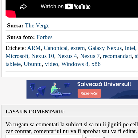
Sursa:
The Verge
Sursa foto:
Forbes
Etichete:
ARM
,
Canonical
,
extern
,
Galaxy Nexus
,
Intel
Microsoft
,
Nexus 10
,
Nexus 4
,
Nexus 7
,
recomandari
,
s
tablete
,
Ubuntu
,
video
,
Windows 8
,
x86
LASA UN COMENTARIU
Va rugam sa comentati la subiect si sa nu ii jigniti pe ceila
caz contrar, comentariul nu va fi aprobat sau va fi edita