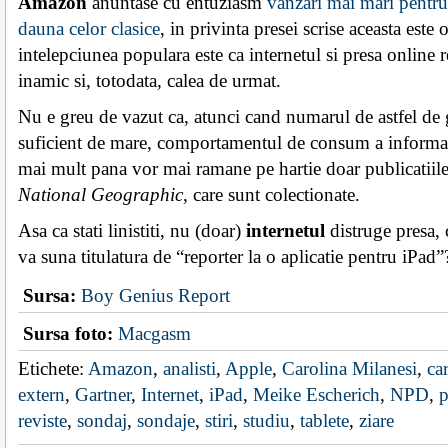
Amazon
anuntase cu entuziasm
vanzari mai mari pentru 
dauna celor clasice
, in privinta presei scrise aceasta este
intelepciunea populara este ca internetul si presa online 
inamic si, totodata, calea de urmat.
Nu e greu de vazut ca, atunci cand numarul de astfel de 
suficient de mare, comportamentul de consum a informat
mai mult pana vor mai ramane pe hartie doar publicatiile
National Geographic
, care sunt colectionate.
Asa ca stati linistiti, nu (doar)
internetul
distruge presa, 
va suna titulatura de “reporter la o aplicatie pentru iPad”
Sursa:
Boy Genius Report
Sursa foto:
Macgasm
Etichete:
Amazon
,
analisti
,
Apple
,
Carolina Milanesi
,
car
extern
,
Gartner
,
Internet
,
iPad
,
Meike Escherich
,
NPD
,
p
reviste
,
sondaj
,
sondaje
,
stiri
,
studiu
,
tablete
,
ziare