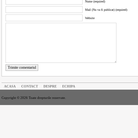
Nume (required)
Mail (Nu va fi publicat) (required)
Website
Trimite comentariul
ACASA
CONTACT
DESPRE
ECHIPA
Copyright © 2026 Toate drepturile rezervate.