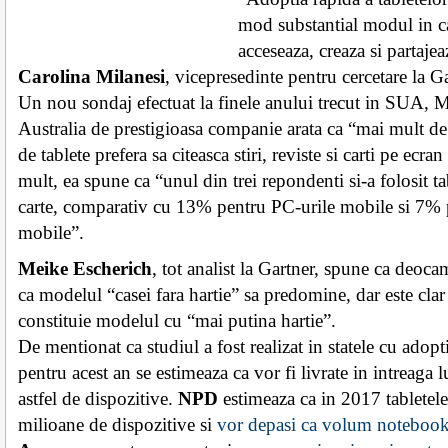
mod substantial modul in c
acceseaza, creaza si partajea
Carolina Milanesi
, vicepresedinte pentru cercetare la Ga
Un nou sondaj efectuat la finele anului trecut in SUA, M
Australia de prestigioasa companie arata ca “mai mult de
de tablete prefera sa citeasca stiri, reviste si carti pe ecra
mult, ea spune ca “unul din trei repondenti si-a folosit tab
carte, comparativ cu 13% pentru PC-urile mobile si 7% 
mobile”.
Meike Escherich
, tot analist la Gartner, spune ca deoca
ca modelul “casei fara hartie” sa predomine, dar este clar
constituie modelul cu “mai putina hartie”.
De mentionat ca studiul a fost realizat in statele cu adopti
pentru acest an se estimeaza ca vor fi livrate in intreag
astfel de dispozitive.
NPD
estimeaza ca in 2017 tabletel
milioane de dispozitive si
vor depasi ca volum notebook