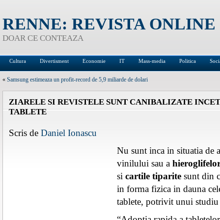
RENNE: REVISTA ONLINE
DOAR CE CONTEAZA
Cultura
Divertisment
Economie
IT
Mass-media
Politica
Soci
«
Samsung estimeaza un profit-record de 5,9 miliarde de dolari
ZIARELE SI REVISTELE SUNT CANIBALIZATE INCET,
TABLETE
Scris de
Daniel Ionascu
Nu sunt inca in situatia de 
vinilului sau a
hieroglifelo
si
cartile tiparite
sunt din c
in forma fizica in dauna cel
tablete, potrivit unui studiu
“Adoptia rapida a tabletelo